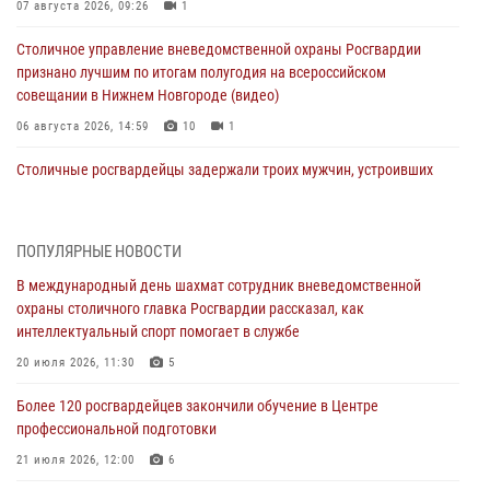
07 августа 2026, 09:26
1
Столичное управление вневедомственной охраны Росгвардии
признано лучшим по итогам полугодия на всероссийском
совещании в Нижнем Новгороде (видео)
06 августа 2026, 14:59
10
1
Столичные росгвардейцы задержали троих мужчин, устроивших
пьяный дебош в баре (видео)
06 августа 2026, 11:20
1
ПОПУЛЯРНЫЕ НОВОСТИ
Охрану общественного порядка и безопасность на футбольном
В международный день шахмат сотрудник вневедомственной
матче в Москве обеспечила Росгвардия (видео)
охраны столичного главка Росгвардии рассказал, как
06 августа 2026, 08:30
1
интеллектуальный спорт помогает в службе
Столичные росгвардейцы задержали мужчину, устроившего дебош
20 июля 2026, 11:30
5
в букмекерской конторе (Видео)
Более 120 росгвардейцев закончили обучение в Центре
05 августа 2026, 12:39
1
профессиональной подготовки
Московские росгвардейцы обеспечили безопасность проведения
21 июля 2026, 12:00
6
футбольного матча Кубка России (Видео)