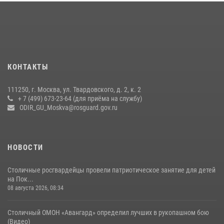
Центр профессиональной подготовки сотрудников
вневедомственной охраны столичного главка Росгвардии отмечает
своё 32-летие (видео)
18 июля 2026, 08:00
8
1
Охрану общественного порядка и безопасность на футбольном
КОНТАКТЫ
матче в Москве обеспечила Росгвардия (видео)
06 августа 2026, 08:30
1
111250, г. Москва, ул. Твардовского, д. 2, к. 2
+ 7 (499) 673-23-64 (для приёма на службу)
Росгвардецы проверили места массового пребывания молодежи в
ODIR_GU_Moskva@rosguard.gov.ru
районе Китай-города (видео)
30 июля 2026, 14:00
1
НОВОСТИ
Столичные росгвардейцы провели патриотическое занятие для детей
на Пок...
08 августа 2026, 08:34
Столичный ОМОН «Авангард» определил лучших в рукопашном бою
(Видео)