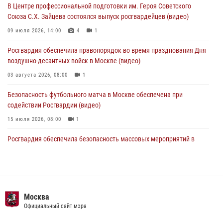
В Центре профессиональной подготовки им. Героя Советского
05 августа 2026, 12:35
1
Союза С.Х. Зайцева состоялся выпуск росгвардейцев (видео)
Делегация МВД Республики Беларусь ознакомилась с передовыми
09 июля 2026, 14:00
4
1
методами работы Росгвардии в Москве (видео)
Росгвардия обеспечила правопорядок во время празднования Дня
04 августа 2026, 18:16
5
1
воздушно-десантных войск в Москве (видео)
03 августа 2026, 08:00
1
Безопасность футбольного матча в Москве обеспечена при
содействии Росгвардии (видео)
15 июля 2026, 08:00
1
Росгвардия обеспечила безопасность массовых мероприятий в
Москве (видео)
27 июля 2026, 08:00
1
В спецподразделении столичного главка Росгвардии завершился
чемпионат по самбо (виео)
Москва
Официальный сайт мэра
15 июля 2026, 14:00
8
1