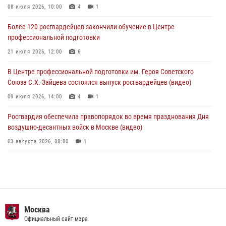
боевому самбо. (видео)
08 июля 2026, 10:00
4
1
04 августа 2026, 14:00
7
1
Более 120 росгвардейцев закончили обучение в Центре
профессиональной подготовки
Офицер Росгвардии стал гостем прямого эфира на «Радио Москвы»
и рассказал о работе дежурных частей
21 июля 2026, 12:00
6
04 августа 2026, 12:28
В Центре профессиональной подготовки им. Героя Советского
Союза С.Х. Зайцева состоялся выпуск росгвардейцев (видео)
09 июля 2026, 14:00
4
1
Росгвардия обеспечила правопорядок во время празднования Дня
воздушно-десантных войск в Москве (видео)
03 августа 2026, 08:00
1
Пазл счастливой жизни: история любви и службы сотрудников
вневедомственной охраны Росгвардии
08 июля 2026, 14:30
2
Безопасность футбольного матча в Москве обеспечена при
Москва
содействии Росгвардии (видео)
Официальный сайт мэра