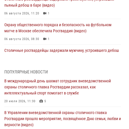
пьяный дебош в баре (видео)
06 августа 2026, 11:20
1
Охрану общественного порядка и безопасность на футбольном
матче в Москве обеспечила Росгвардия (видео)
06 августа 2026, 08:30
1
Столичные росгвардейцы задержали мужчину, устроившего дебош
в букмекерской конторе (Видео)
05 августа 2026, 12:39
1
ПОПУЛЯРНЫЕ НОВОСТИ
Московские росгвардейцы обеспечили безопасность проведения
В международный день шахмат сотрудник вневедомственной
футбольного матча Кубка России (Видео)
охраны столичного главка Росгвардии рассказал, как
05 августа 2026, 12:35
1
интеллектуальный спорт помогает в службе
Делегация МВД Республики Беларусь ознакомилась с передовыми
20 июля 2026, 11:30
5
методами работы Росгвардии в Москве (видео)
В Управлении вневедомственной охраны столичного главка
04 августа 2026, 18:16
5
1
Росгвардии прошло мероприятие, посвящённое Дню семьи, любви и
верности (видео)
В столичном главке Росгвардии завершился чемпионат по самбо и