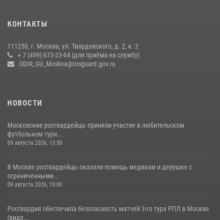
Охрану общественного порядка и безопасность на футбольном
КОНТАКТЫ
матче в Москве обеспечила Росгвардия (видео)
06 августа 2026, 08:30
1
111250, г. Москва, ул. Твардовского, д. 2, к. 2
+ 7 (499) 673-23-64 (для приёма на службу)
Центральный округ Росгвардии отмечает 105-летие
ODIR_GU_Moskva@rosguard.gov.ru
15 июля 2026, 09:00
НОВОСТИ
Московские росгвардейцы приняли участие в любительском
футбольном турн...
09 августа 2026, 13:30
В Москве росгвардейцы оказали помощь медикам и девушке с
ограниченными...
09 августа 2026, 10:00
Росгвардия обеспечила безопасность матчей 3-го тура РПЛ в Москве
(виде...