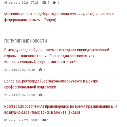
08 августа 2026, 07:28
5
1
Московские росгвардейцы задержали мужчину, находившегося в
федеральном розыске (Видео)
07 августа 2026, 11:47
1
В центре столицы росгвардейцы задержали мужчину, пытавшегося
ПОПУЛЯРНЫЕ НОВОСТИ
проникнуть на охраняемый объект через крышу (Видео)
В международный день шахмат сотрудник вневедомственной
07 августа 2026, 09:26
1
охраны столичного главка Росгвардии рассказал, как
интеллектуальный спорт помогает в службе
Столичное управление вневедомственной охраны Росгвардии
признано лучшим по итогам полугодия на всероссийском
20 июля 2026, 11:30
5
совещании в Нижнем Новгороде (видео)
Более 120 росгвардейцев закончили обучение в Центре
06 августа 2026, 14:59
10
1
профессиональной подготовки
Столичные росгвардейцы задержали троих мужчин, устроивших
21 июля 2026, 12:00
6
пьяный дебош в баре (видео)
Росгвардия обеспечила правопорядок во время празднования Дня
06 августа 2026, 11:20
1
воздушно-десантных войск в Москве (видео)
Охрану общественного порядка и безопасность на футбольном
03 августа 2026, 08:00
1
матче в Москве обеспечила Росгвардия (видео)