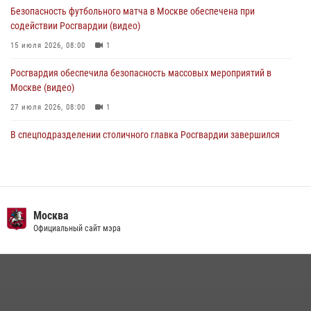
Безопасность футбольного матча в Москве обеспечена при
06 августа 2026, 08:30
1
содействии Росгвардии (видео)
15 июля 2026, 08:00
1
Росгвардия обеспечила безопасность массовых мероприятий в
Москве (видео)
27 июля 2026, 08:00
1
В спецподразделении столичного главка Росгвардии завершился
чемпионат по самбо (виео)
15 июля 2026, 14:00
8
1
Росгвардецы проверили места массового пребывания молодежи в
районе Китай-города (видео)
Москва
Официальный сайт мэра
30 июля 2026, 14:00
1
Центр профессиональной подготовки сотрудников
вневедомственной охраны столичного главка Росгвардии отмечает
своё 32-летие (видео)
18 июля 2026, 08:00
8
1