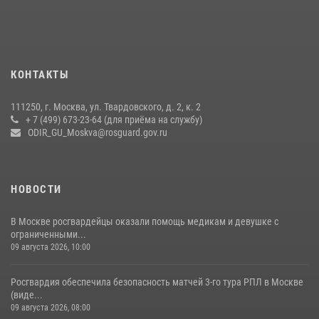
районе Китай-города (видео)
30 июля 2026, 14:00
1
Центр профессиональной подготовки сотрудников
вневедомственной охраны столичного главка Росгвардии отмечает
КОНТАКТЫ
своё 32-летие (видео)
18 июля 2026, 08:00
8
1
111250, г. Москва, ул. Твардовского, д. 2, к. 2
+ 7 (499) 673-23-64 (для приёма на службу)
Охрану общественного порядка и безопасность на футбольном
ODIR_GU_Moskva@rosguard.gov.ru
матче в Москве обеспечила Росгвардия (видео)
06 августа 2026, 08:30
1
НОВОСТИ
В Москве росгвардейцы оказали помощь медикам и девушке с
ограниченными...
09 августа 2026, 10:00
Росгвардия обеспечила безопасность матчей 3-го тура РПЛ в Москве
(виде...
09 августа 2026, 08:00