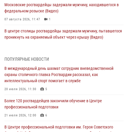
Московские росгвардейцы задержали мужчину, находившегося в
федеральном розыске (Видео)
07 августа 2026, 11:47
1
В центре столицы росгвардейцы задержали мужчину, пытавшегося
проникнуть на охраняемый объект через крышу (Видео)
07 августа 2026, 09:26
1
Столичное управление вневедомственной охраны Росгвардии
ПОПУЛЯРНЫЕ НОВОСТИ
признано лучшим по итогам полугодия на всероссийском
В международный день шахмат сотрудник вневедомственной
совещании в Нижнем Новгороде (видео)
охраны столичного главка Росгвардии рассказал, как
06 августа 2026, 14:59
10
1
интеллектуальный спорт помогает в службе
Столичные росгвардейцы задержали троих мужчин, устроивших
20 июля 2026, 11:30
5
пьяный дебош в баре (видео)
Более 120 росгвардейцев закончили обучение в Центре
06 августа 2026, 11:20
1
профессиональной подготовки
Охрану общественного порядка и безопасность на футбольном
21 июля 2026, 12:00
6
матче в Москве обеспечила Росгвардия (видео)
В Центре профессиональной подготовки им. Героя Советского
06 августа 2026, 08:30
1