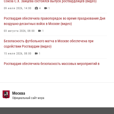
Союза С.Х. Зайцева состоялся выпуск росгвардейцев (видео)
Столичные росгвардейцы задержали мужчину, устроившего дебош
09 июля 2026, 14:00
4
1
в букмекерской конторе (Видео)
Росгвардия обеспечила правопорядок во время празднования Дня
05 августа 2026, 12:39
1
воздушно-десантных войск в Москве (видео)
03 августа 2026, 08:00
1
Безопасность футбольного матча в Москве обеспечена при
содействии Росгвардии (видео)
15 июля 2026, 08:00
1
Росгвардия обеспечила безопасность массовых мероприятий в
Москве (видео)
27 июля 2026, 08:00
1
В спецподразделении столичного главка Росгвардии завершился
чемпионат по самбо (виео)
Москва
Официальный сайт мэра
15 июля 2026, 14:00
8
1
Росгвардецы проверили места массового пребывания молодежи в