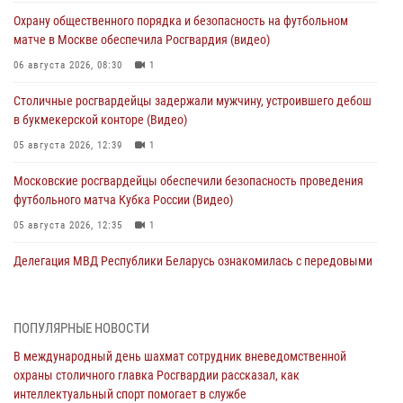
Охрану общественного порядка и безопасность на футбольном
матче в Москве обеспечила Росгвардия (видео)
06 августа 2026, 08:30
1
Столичные росгвардейцы задержали мужчину, устроившего дебош
в букмекерской конторе (Видео)
05 августа 2026, 12:39
1
Московские росгвардейцы обеспечили безопасность проведения
футбольного матча Кубка России (Видео)
05 августа 2026, 12:35
1
Делегация МВД Республики Беларусь ознакомилась с передовыми
методами работы Росгвардии в Москве (видео)
04 августа 2026, 18:16
5
1
ПОПУЛЯРНЫЕ НОВОСТИ
В столичном главке Росгвардии завершился чемпионат по самбо и
В международный день шахмат сотрудник вневедомственной
боевому самбо. (видео)
охраны столичного главка Росгвардии рассказал, как
04 августа 2026, 14:00
7
1
интеллектуальный спорт помогает в службе