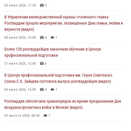
Офицер Росгвардии стал гостем прямого эфира на «Радио Москвы»
20 июля 2026, 11:30
5
и рассказал о работе дежурных частей
В Управлении вневедомственной охраны столичного главка
04 августа 2026, 12:28
Росгвардии прошло мероприятие, посвящённое Дню семьи, любви и
верности (видео)
В Москве росгвардейцы задержали подозреваемого в нападении
на охранника торгового центра (видео)
08 июля 2026, 10:00
4
1
04 августа 2026, 08:26
1
Более 120 росгвардейцев закончили обучение в Центре
профессиональной подготовки
В Главном управлении Росгвардии по городу Москве подвели итоги
работы подразделений за прошедший месяц
21 июля 2026, 12:00
6
03 августа 2026, 13:00
В Центре профессиональной подготовки им. Героя Советского
Союза С.Х. Зайцева состоялся выпуск росгвардейцев (видео)
09 июля 2026, 14:00
4
1
Росгвардия обеспечила правопорядок во время празднования Дня
воздушно-десантных войск в Москве (видео)
03 августа 2026, 08:00
1
Пазл счастливой жизни: история любви и службы сотрудников