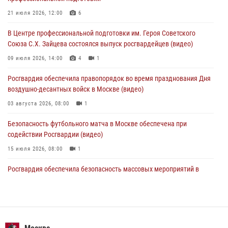
Московские росгвардейцы обеспечили безопасность проведения
21 июля 2026, 12:00
6
футбольного матча Кубка России (Видео)
В Центре профессиональной подготовки им. Героя Советского
05 августа 2026, 12:35
1
Союза С.Х. Зайцева состоялся выпуск росгвардейцев (видео)
Делегация МВД Республики Беларусь ознакомилась с передовыми
09 июля 2026, 14:00
4
1
методами работы Росгвардии в Москве (видео)
Росгвардия обеспечила правопорядок во время празднования Дня
04 августа 2026, 18:16
5
1
воздушно-десантных войск в Москве (видео)
03 августа 2026, 08:00
1
Безопасность футбольного матча в Москве обеспечена при
содействии Росгвардии (видео)
15 июля 2026, 08:00
1
Росгвардия обеспечила безопасность массовых мероприятий в
Москве (видео)
27 июля 2026, 08:00
1
В спецподразделении столичного главка Росгвардии завершился
чемпионат по самбо (виео)