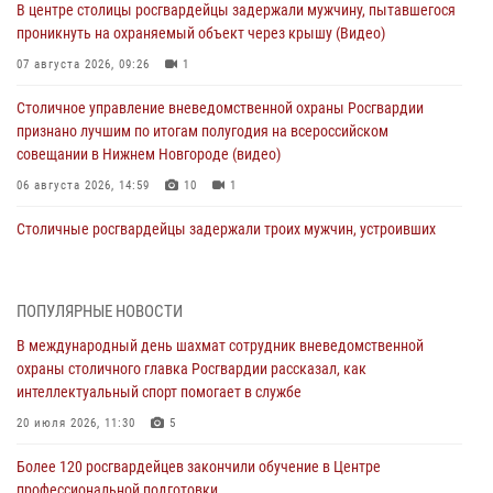
В центре столицы росгвардейцы задержали мужчину, пытавшегося
проникнуть на охраняемый объект через крышу (Видео)
07 августа 2026, 09:26
1
Столичное управление вневедомственной охраны Росгвардии
признано лучшим по итогам полугодия на всероссийском
совещании в Нижнем Новгороде (видео)
06 августа 2026, 14:59
10
1
Столичные росгвардейцы задержали троих мужчин, устроивших
пьяный дебош в баре (видео)
06 августа 2026, 11:20
1
ПОПУЛЯРНЫЕ НОВОСТИ
Охрану общественного порядка и безопасность на футбольном
В международный день шахмат сотрудник вневедомственной
матче в Москве обеспечила Росгвардия (видео)
охраны столичного главка Росгвардии рассказал, как
06 августа 2026, 08:30
1
интеллектуальный спорт помогает в службе
Столичные росгвардейцы задержали мужчину, устроившего дебош
20 июля 2026, 11:30
5
в букмекерской конторе (Видео)
Более 120 росгвардейцев закончили обучение в Центре
05 августа 2026, 12:39
1
профессиональной подготовки