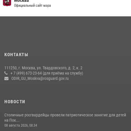
Москва
Официальный сайт мэра
15 июля 2026, 14:00
8
1
Центр профессиональной подготовки сотрудников
вневедомственной охраны столичного главка Росгвардии отмечает
своё 32-летие (видео)
18 июля 2026, 08:00
8
1
Охрану общественного порядка и безопасность на футбольном
КОНТАКТЫ
матче в Москве обеспечила Росгвардия (видео)
06 августа 2026, 08:30
1
111250, г. Москва, ул. Твардовского, д. 2, к. 2
+ 7 (499) 673-23-64 (для приёма на службу)
Росгвардецы проверили места массового пребывания молодежи в
ODIR_GU_Moskva@rosguard.gov.ru
районе Китай-города (видео)
30 июля 2026, 14:00
1
НОВОСТИ
Столичные росгвардейцы провели патриотическое занятие для детей
на Пок...
08 августа 2026, 08:34