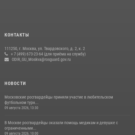
вневедомственной охраны столичного главка Росгвардии отмечает
своё 32-летие (видео)
18 июля 2026, 08:00
8
1
Охрану общественного порядка и безопасность на футбольном
КОНТАКТЫ
матче в Москве обеспечила Росгвардия (видео)
06 августа 2026, 08:30
1
111250, г. Москва, ул. Твардовского, д. 2, к. 2
+ 7 (499) 673-23-64 (для приёма на службу)
Центральный округ Росгвардии отмечает 105-летие
ODIR_GU_Moskva@rosguard.gov.ru
15 июля 2026, 09:00
НОВОСТИ
Московские росгвардейцы приняли участие в любительском
футбольном турн...
09 августа 2026, 13:30
В Москве росгвардейцы оказали помощь медикам и девушке с
ограниченными...
09 августа 2026, 10:00