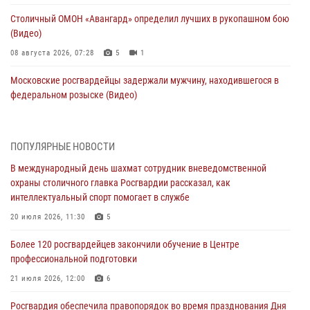
Столичный ОМОН «Авангард» определил лучших в рукопашном бою
(Видео)
08 августа 2026, 07:28
5
1
Московские росгвардейцы задержали мужчину, находившегося в
федеральном розыске (Видео)
07 августа 2026, 11:47
1
В центре столицы росгвардейцы задержали мужчину, пытавшегося
ПОПУЛЯРНЫЕ НОВОСТИ
проникнуть на охраняемый объект через крышу (Видео)
В международный день шахмат сотрудник вневедомственной
07 августа 2026, 09:26
1
охраны столичного главка Росгвардии рассказал, как
интеллектуальный спорт помогает в службе
Столичное управление вневедомственной охраны Росгвардии
признано лучшим по итогам полугодия на всероссийском
20 июля 2026, 11:30
5
совещании в Нижнем Новгороде (видео)
Более 120 росгвардейцев закончили обучение в Центре
06 августа 2026, 14:59
10
1
профессиональной подготовки
Столичные росгвардейцы задержали троих мужчин, устроивших
21 июля 2026, 12:00
6
пьяный дебош в баре (видео)
Росгвардия обеспечила правопорядок во время празднования Дня