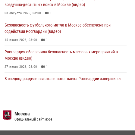
06 августа 2026, 11:20
1
воздушно-десантных войск в Москве (видео)
Охрану общественного порядка и безопасность на футбольном
03 августа 2026, 08:00
1
матче в Москве обеспечила Росгвардия (видео)
Безопасность футбольного матча в Москве обеспечена при
06 августа 2026, 08:30
1
содействии Росгвардии (видео)
15 июля 2026, 08:00
1
Росгвардия обеспечила безопасность массовых мероприятий в
Москве (видео)
27 июля 2026, 08:00
1
В спецподразделении столичного главка Росгвардии завершился
чемпионат по самбо (виео)
15 июля 2026, 14:00
8
1
Росгвардецы проверили места массового пребывания молодежи в
районе Китай-города (видео)
Москва
Официальный сайт мэра
30 июля 2026, 14:00
1
Центр профессиональной подготовки сотрудников