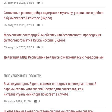
06 августа 2026, 08:30
1
Столичные росгвардейцы задержали мужчину, устроившего дебош
в букмекерской конторе (Видео)
05 августа 2026, 12:39
1
Московские росгвардейцы обеспечили безопасность проведения
футбольного матча Кубка России (Видео)
05 августа 2026, 12:35
1
Делегация МВД Республики Беларусь ознакомилась с передовыми
методами работы Росгвардии в Москве (видео)
04 августа 2026, 18:16
5
1
ПОПУЛЯРНЫЕ НОВОСТИ
В столичном главке Росгвардии завершился чемпионат по самбо и
В международный день шахмат сотрудник вневедомственной
боевому самбо. (видео)
охраны столичного главка Росгвардии рассказал, как
04 августа 2026, 14:00
7
1
интеллектуальный спорт помогает в службе
Офицер Росгвардии стал гостем прямого эфира на «Радио Москвы»
20 июля 2026, 11:30
5
и рассказал о работе дежурных частей
В Управлении вневедомственной охраны столичного главка