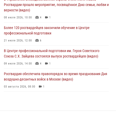
04 августа 2026, 12:28
Росгвардии прошло мероприятие, посвящённое Дню семьи, любви и
верности (видео)
В Москве росгвардейцы задержали подозреваемого в нападении
на охранника торгового центра (видео)
08 июля 2026, 10:00
4
1
04 августа 2026, 08:26
1
Более 120 росгвардейцев закончили обучение в Центре
профессиональной подготовки
В Главном управлении Росгвардии по городу Москве подвели итоги
работы подразделений за прошедший месяц
21 июля 2026, 12:00
6
03 августа 2026, 13:00
В Центре профессиональной подготовки им. Героя Советского
Союза С.Х. Зайцева состоялся выпуск росгвардейцев (видео)
09 июля 2026, 14:00
4
1
Росгвардия обеспечила правопорядок во время празднования Дня
воздушно-десантных войск в Москве (видео)
03 августа 2026, 08:00
1
Пазл счастливой жизни: история любви и службы сотрудников
вневедомственной охраны Росгвардии
08 июля 2026, 14:30
2