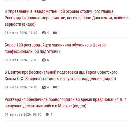
и рассказал о работе дежурных частей
В Управлении вневедомственной охраны столичного главка
04 августа 2026, 12:28
Росгвардии прошло мероприятие, посвящённое Дню семьи, любви и
верности (видео)
В Москве росгвардейцы задержали подозреваемого в нападении
на охранника торгового центра (видео)
08 июля 2026, 10:00
4
1
04 августа 2026, 08:26
1
Более 120 росгвардейцев закончили обучение в Центре
профессиональной подготовки
В Главном управлении Росгвардии по городу Москве подвели итоги
работы подразделений за прошедший месяц
21 июля 2026, 12:00
6
03 августа 2026, 13:00
В Центре профессиональной подготовки им. Героя Советского
Союза С.Х. Зайцева состоялся выпуск росгвардейцев (видео)
09 июля 2026, 14:00
4
1
Росгвардия обеспечила правопорядок во время празднования Дня
воздушно-десантных войск в Москве (видео)
03 августа 2026, 08:00
1
Пазл счастливой жизни: история любви и службы сотрудников
вневедомственной охраны Росгвардии