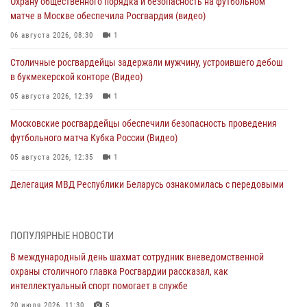
Охрану общественного порядка и безопасность на футбольном
матче в Москве обеспечила Росгвардия (видео)
06 августа 2026, 08:30
1
Столичные росгвардейцы задержали мужчину, устроившего дебош
в букмекерской конторе (Видео)
05 августа 2026, 12:39
1
Московские росгвардейцы обеспечили безопасность проведения
футбольного матча Кубка России (Видео)
05 августа 2026, 12:35
1
Делегация МВД Республики Беларусь ознакомилась с передовыми
методами работы Росгвардии в Москве (видео)
04 августа 2026, 18:16
5
1
ПОПУЛЯРНЫЕ НОВОСТИ
В столичном главке Росгвардии завершился чемпионат по самбо и
В международный день шахмат сотрудник вневедомственной
боевому самбо. (видео)
охраны столичного главка Росгвардии рассказал, как
04 августа 2026, 14:00
7
1
интеллектуальный спорт помогает в службе
Офицер Росгвардии стал гостем прямого эфира на «Радио Москвы»
20 июля 2026, 11:30
5