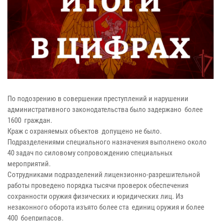
По подозрению в совершении преступлений и нарушении
административного законодательства было задержано более
1600 граждан.
Краж с охраняемых объектов допущено не было.
Подразделениями специального назначения выполнено около
40 задач по силовому сопровождению специальных
мероприятий.
Сотрудниками подразделений лицензионно-разрешительной
работы проведено порядка тысячи проверок обеспечения
сохранности оружия физических и юридических лиц. Из
незаконного оборота изъято более ста единиц оружия и более
400 боеприпасов.