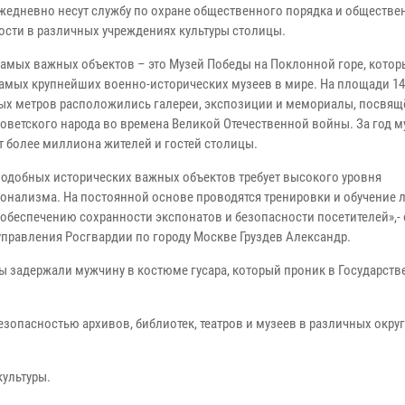
жедневно несут службу по охране общественного порядка и обществе
ости в различных учреждениях культуры столицы.
самых важных объектов – это Музей Победы на Поклонной горе, котор
самых крупнейших военно-исторических музеев в мире. На площади 14
ых метров расположились галереи, экспозиции и мемориалы, посвя
советского народа во времена Великой Отечественной войны. За год м
 более миллиона жителей и гостей столицы.
подобных исторических важных объектов требует высокого уровня
онализма. На постоянной основе проводятся тренировки и обучение 
 обеспечению сохранности экспонатов и безопасности посетителей»,-
управления Росгвардии по городу Москве Груздев Александр.
ы задержали мужчину в костюме гусара, который проник в Государст
зопасностью архивов, библиотек, театров и музеев в различных окру
культуры.