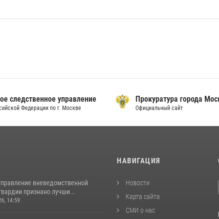
ое следственное управление
Прокуратура города Мо
сийской Федерации по г. Москве
Официальный сайт
И
НАВИГАЦИЯ
управление вневедомственной
Новости
гвардии признано лучши...
Карта сайта
26, 14:59
СМИ о нас