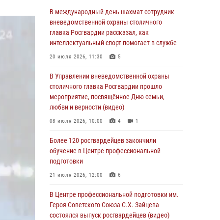
Делегация МВД Республики Беларусь
В международный день шахмат сотрудник
ознакомилась с передовыми методами
вневедомственной охраны столичного
работы Росгвардии в Москве (видео)
главка Росгвардии рассказал, как
интеллектуальный спорт помогает в службе
04 августа 2026, 18:16
5
1
20 июля 2026, 11:30
5
В столичном главке Росгвардии завершился
чемпионат по самбо и боевому самбо.
В Управлении вневедомственной охраны
(видео)
столичного главка Росгвардии прошло
мероприятие, посвящённое Дню семьи,
04 августа 2026, 14:00
7
1
любви и верности (видео)
Офицер Росгвардии стал гостем прямого
08 июля 2026, 10:00
4
1
эфира на «Радио Москвы» и рассказал о
работе дежурных частей
Более 120 росгвардейцев закончили
обучение в Центре профессиональной
04 августа 2026, 12:28
подготовки
В Москве росгвардейцы задержали
21 июля 2026, 12:00
6
подозреваемого в нападении на охранника
торгового центра (видео)
В Центре профессиональной подготовки им.
Героя Советского Союза С.Х. Зайцева
04 августа 2026, 08:26
1
состоялся выпуск росгвардейцев (видео)