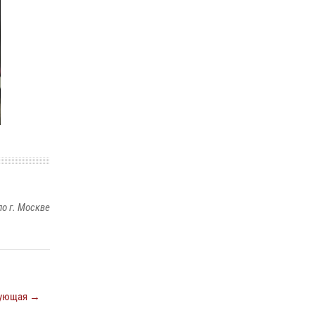
В спецподразделении столичного главка
Росгвардии завершился чемпионат по самбо
(виео)
15 июля 2026, 14:00
8
1
Центр профессиональной подготовки
сотрудников вневедомственной охраны
столичного главка Росгвардии отмечает своё
32-летие (видео)
18 июля 2026, 08:00
8
1
о г. Москве
ующая →