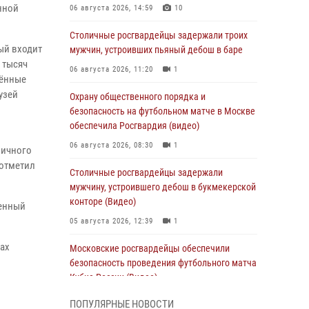
нной
06 августа 2026, 14:59
10
Столичные росгвардейцы задержали троих
ый входит
мужчин, устроивших пьяный дебош в баре
 тысяч
06 августа 2026, 11:20
1
щённые
узей
Охрану общественного порядка и
безопасность на футбольном матче в Москве
обеспечила Росгвардия (видео)
06 августа 2026, 08:30
1
личного
 отметил
Столичные росгвардейцы задержали
мужчину, устроившего дебош в букмекерской
конторе (Видео)
венный
05 августа 2026, 12:39
1
гах
Московские росгвардейцы обеспечили
безопасность проведения футбольного матча
Кубка России (Видео)
05 августа 2026, 12:35
1
ПОПУЛЯРНЫЕ НОВОСТИ