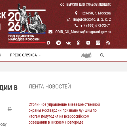
ВЕРСИЯ ДЛЯ СЛАБОВИДЯЩИХ
СК
123458, г. Москва
ул. Твардовского, д. 2, к. 2
И
+ 7 (499) 673-23-71
ODIR_GU_Moskva@rosguard.gov.ru
Ы
ПРЕСС-СЛУЖБА
ЛЕНТА НОВОСТЕЙ
ДИИ В
Столичное управление вневедомственной
охраны Росгвардии признано лучшим по
итогам полугодия на всероссийском
совещании в Нижнем Новгороде
роду