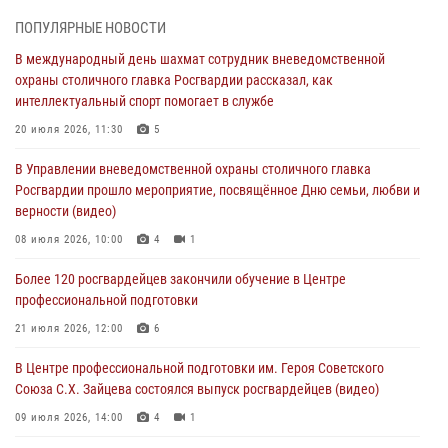
05 августа 2026, 12:39
1
ПОПУЛЯРНЫЕ НОВОСТИ
Московские росгвардейцы обеспечили безопасность проведения
В международный день шахмат сотрудник вневедомственной
футбольного матча Кубка России (Видео)
охраны столичного главка Росгвардии рассказал, как
05 августа 2026, 12:35
1
интеллектуальный спорт помогает в службе
Делегация МВД Республики Беларусь ознакомилась с передовыми
20 июля 2026, 11:30
5
методами работы Росгвардии в Москве (видео)
В Управлении вневедомственной охраны столичного главка
04 августа 2026, 18:16
5
1
Росгвардии прошло мероприятие, посвящённое Дню семьи, любви и
верности (видео)
В столичном главке Росгвардии завершился чемпионат по самбо и
боевому самбо. (видео)
08 июля 2026, 10:00
4
1
04 августа 2026, 14:00
7
1
Более 120 росгвардейцев закончили обучение в Центре
профессиональной подготовки
Офицер Росгвардии стал гостем прямого эфира на «Радио Москвы»
и рассказал о работе дежурных частей
21 июля 2026, 12:00
6
04 августа 2026, 12:28
В Центре профессиональной подготовки им. Героя Советского
Союза С.Х. Зайцева состоялся выпуск росгвардейцев (видео)
09 июля 2026, 14:00
4
1