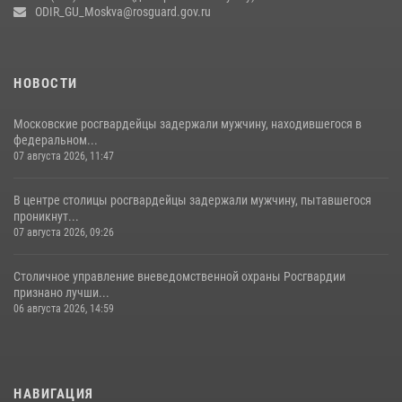
Центр профессиональной подготовки сотрудников
ODIR_GU_Moskva@rosguard.gov.ru
вневедомственной охраны столичного главка Росгвардии отмечает
своё 32-летие (видео)
18 июля 2026, 08:00
8
1
НОВОСТИ
Московские росгвардейцы задержали мужчину, находившегося в
федеральном...
07 августа 2026, 11:47
В центре столицы росгвардейцы задержали мужчину, пытавшегося
проникнут...
07 августа 2026, 09:26
Столичное управление вневедомственной охраны Росгвардии
признано лучши...
06 августа 2026, 14:59
НАВИГАЦИЯ