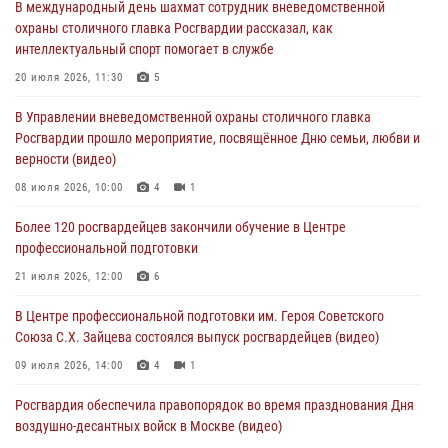
В международный день шахмат сотрудник вневедомственной
боевому самбо. (видео)
охраны столичного главка Росгвардии рассказал, как
04 августа 2026, 14:00
7
1
интеллектуальный спорт помогает в службе
Офицер Росгвардии стал гостем прямого эфира на «Радио Москвы»
20 июля 2026, 11:30
5
и рассказал о работе дежурных частей
В Управлении вневедомственной охраны столичного главка
04 августа 2026, 12:28
Росгвардии прошло мероприятие, посвящённое Дню семьи, любви и
верности (видео)
В Москве росгвардейцы задержали подозреваемого в нападении
на охранника торгового центра (видео)
08 июля 2026, 10:00
4
1
04 августа 2026, 08:26
1
Более 120 росгвардейцев закончили обучение в Центре
профессиональной подготовки
В Главном управлении Росгвардии по городу Москве подвели итоги
работы подразделений за прошедший месяц
21 июля 2026, 12:00
6
03 августа 2026, 13:00
В Центре профессиональной подготовки им. Героя Советского
Союза С.Х. Зайцева состоялся выпуск росгвардейцев (видео)
09 июля 2026, 14:00
4
1
Росгвардия обеспечила правопорядок во время празднования Дня
воздушно-десантных войск в Москве (видео)