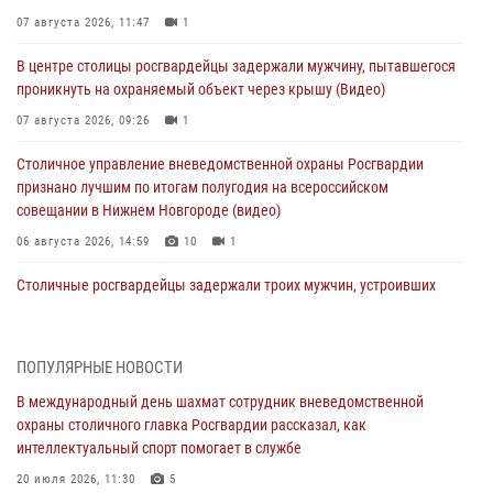
07 августа 2026, 11:47
1
В центре столицы росгвардейцы задержали мужчину, пытавшегося
проникнуть на охраняемый объект через крышу (Видео)
07 августа 2026, 09:26
1
Столичное управление вневедомственной охраны Росгвардии
признано лучшим по итогам полугодия на всероссийском
совещании в Нижнем Новгороде (видео)
06 августа 2026, 14:59
10
1
Столичные росгвардейцы задержали троих мужчин, устроивших
пьяный дебош в баре (видео)
06 августа 2026, 11:20
1
ПОПУЛЯРНЫЕ НОВОСТИ
Охрану общественного порядка и безопасность на футбольном
В международный день шахмат сотрудник вневедомственной
матче в Москве обеспечила Росгвардия (видео)
охраны столичного главка Росгвардии рассказал, как
06 августа 2026, 08:30
1
интеллектуальный спорт помогает в службе
Столичные росгвардейцы задержали мужчину, устроившего дебош
20 июля 2026, 11:30
5