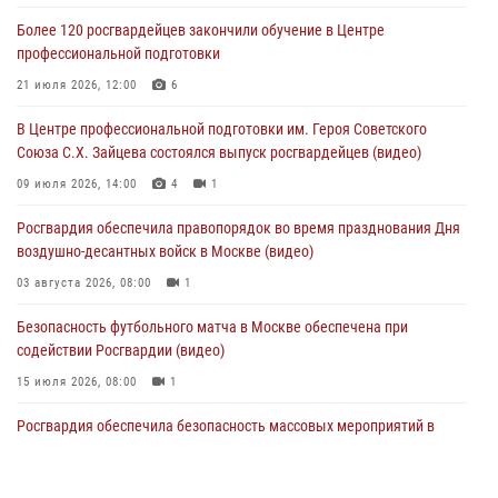
в букмекерской конторе (Видео)
Более 120 росгвардейцев закончили обучение в Центре
05 августа 2026, 12:39
1
профессиональной подготовки
Московские росгвардейцы обеспечили безопасность проведения
21 июля 2026, 12:00
6
футбольного матча Кубка России (Видео)
В Центре профессиональной подготовки им. Героя Советского
05 августа 2026, 12:35
1
Союза С.Х. Зайцева состоялся выпуск росгвардейцев (видео)
Делегация МВД Республики Беларусь ознакомилась с передовыми
09 июля 2026, 14:00
4
1
методами работы Росгвардии в Москве (видео)
Росгвардия обеспечила правопорядок во время празднования Дня
04 августа 2026, 18:16
5
1
воздушно-десантных войск в Москве (видео)
03 августа 2026, 08:00
1
Безопасность футбольного матча в Москве обеспечена при
содействии Росгвардии (видео)
15 июля 2026, 08:00
1
Росгвардия обеспечила безопасность массовых мероприятий в
Москве (видео)
27 июля 2026, 08:00
1