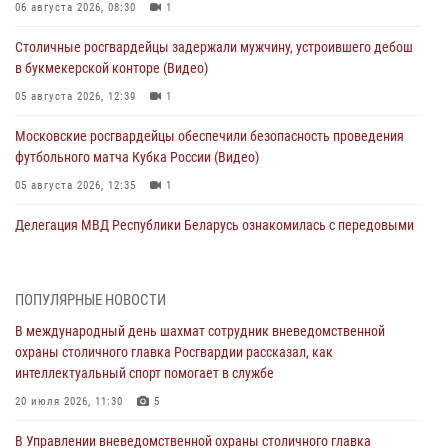
06 августа 2026, 08:30
1
Столичные росгвардейцы задержали мужчину, устроившего дебош
в букмекерской конторе (Видео)
05 августа 2026, 12:39
1
Московские росгвардейцы обеспечили безопасность проведения
футбольного матча Кубка России (Видео)
05 августа 2026, 12:35
1
Делегация МВД Республики Беларусь ознакомилась с передовыми
методами работы Росгвардии в Москве (видео)
04 августа 2026, 18:16
5
1
ПОПУЛЯРНЫЕ НОВОСТИ
В столичном главке Росгвардии завершился чемпионат по самбо и
В международный день шахмат сотрудник вневедомственной
боевому самбо. (видео)
охраны столичного главка Росгвардии рассказал, как
04 августа 2026, 14:00
7
1
интеллектуальный спорт помогает в службе
Офицер Росгвардии стал гостем прямого эфира на «Радио Москвы»
20 июля 2026, 11:30
5
и рассказал о работе дежурных частей
В Управлении вневедомственной охраны столичного главка