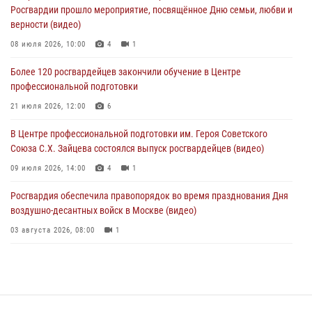
04 августа 2026, 12:28
Росгвардии прошло мероприятие, посвящённое Дню семьи, любви и
верности (видео)
В Москве росгвардейцы задержали подозреваемого в нападении
на охранника торгового центра (видео)
08 июля 2026, 10:00
4
1
04 августа 2026, 08:26
1
Более 120 росгвардейцев закончили обучение в Центре
профессиональной подготовки
В Главном управлении Росгвардии по городу Москве подвели итоги
работы подразделений за прошедший месяц
21 июля 2026, 12:00
6
03 августа 2026, 13:00
В Центре профессиональной подготовки им. Героя Советского
Союза С.Х. Зайцева состоялся выпуск росгвардейцев (видео)
09 июля 2026, 14:00
4
1
Росгвардия обеспечила правопорядок во время празднования Дня
воздушно-десантных войск в Москве (видео)
03 августа 2026, 08:00
1
Пазл счастливой жизни: история любви и службы сотрудников
вневедомственной охраны Росгвардии
08 июля 2026, 14:30
2