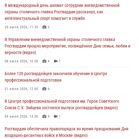
В международный день шахмат сотрудник вневедомственной
боевому самбо. (видео)
охраны столичного главка Росгвардии рассказал, как
04 августа 2026, 14:00
7
1
интеллектуальный спорт помогает в службе
Офицер Росгвардии стал гостем прямого эфира на «Радио Москвы»
20 июля 2026, 11:30
5
и рассказал о работе дежурных частей
В Управлении вневедомственной охраны столичного главка
04 августа 2026, 12:28
Росгвардии прошло мероприятие, посвящённое Дню семьи, любви и
верности (видео)
В Москве росгвардейцы задержали подозреваемого в нападении
на охранника торгового центра (видео)
08 июля 2026, 10:00
4
1
04 августа 2026, 08:26
1
Более 120 росгвардейцев закончили обучение в Центре
профессиональной подготовки
В Главном управлении Росгвардии по городу Москве подвели итоги
работы подразделений за прошедший месяц
21 июля 2026, 12:00
6
03 августа 2026, 13:00
В Центре профессиональной подготовки им. Героя Советского
Союза С.Х. Зайцева состоялся выпуск росгвардейцев (видео)
09 июля 2026, 14:00
4
1
Росгвардия обеспечила правопорядок во время празднования Дня
воздушно-десантных войск в Москве (видео)