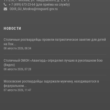
+ 7 (499) 673-23-64 (для приёма на службу)
Росгвардецы проверили места массового пребывания молодежи в
ODIR_GU_Moskva@rosguard.gov.ru
районе Китай-города (видео)
30 июля 2026, 14:00
1
НОВОСТИ
Столичные росгвардейцы провели патриотическое занятие для детей
на Пок...
08 августа 2026, 08:34
Столичный ОМОН «Авангард» определил лучших в рукопашном бою
(Видео)
08 августа 2026, 07:28
Московские росгвардейцы задержали мужчину, находившегося в
федеральном...
07 августа 2026, 11:47