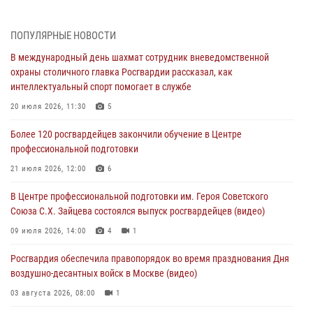
06 августа 2026, 11:20
1
ПОПУЛЯРНЫЕ НОВОСТИ
Охрану общественного порядка и безопасность на футбольном
В международный день шахмат сотрудник вневедомственной
матче в Москве обеспечила Росгвардия (видео)
охраны столичного главка Росгвардии рассказал, как
06 августа 2026, 08:30
1
интеллектуальный спорт помогает в службе
Столичные росгвардейцы задержали мужчину, устроившего дебош
20 июля 2026, 11:30
5
в букмекерской конторе (Видео)
Более 120 росгвардейцев закончили обучение в Центре
05 августа 2026, 12:39
1
профессиональной подготовки
Московские росгвардейцы обеспечили безопасность проведения
21 июля 2026, 12:00
6
футбольного матча Кубка России (Видео)
В Центре профессиональной подготовки им. Героя Советского
05 августа 2026, 12:35
1
Союза С.Х. Зайцева состоялся выпуск росгвардейцев (видео)
Делегация МВД Республики Беларусь ознакомилась с передовыми
09 июля 2026, 14:00
4
1
методами работы Росгвардии в Москве (видео)
Росгвардия обеспечила правопорядок во время празднования Дня
04 августа 2026, 18:16
5
1
воздушно-десантных войск в Москве (видео)
03 августа 2026, 08:00
1