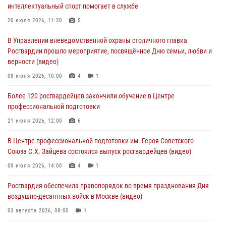
04 августа 2026, 14:00
7
1
интеллектуальный спорт помогает в службе
Офицер Росгвардии стал гостем прямого эфира на «Радио Москвы»
20 июля 2026, 11:30
5
и рассказал о работе дежурных частей
В Управлении вневедомственной охраны столичного главка
04 августа 2026, 12:28
Росгвардии прошло мероприятие, посвящённое Дню семьи, любви и
верности (видео)
В Москве росгвардейцы задержали подозреваемого в нападении
на охранника торгового центра (видео)
08 июля 2026, 10:00
4
1
04 августа 2026, 08:26
1
Более 120 росгвардейцев закончили обучение в Центре
профессиональной подготовки
В Главном управлении Росгвардии по городу Москве подвели итоги
работы подразделений за прошедший месяц
21 июля 2026, 12:00
6
03 августа 2026, 13:00
В Центре профессиональной подготовки им. Героя Советского
Союза С.Х. Зайцева состоялся выпуск росгвардейцев (видео)
09 июля 2026, 14:00
4
1
Росгвардия обеспечила правопорядок во время празднования Дня
воздушно-десантных войск в Москве (видео)
03 августа 2026, 08:00
1