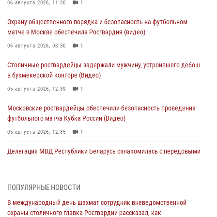
06 августа 2026, 11:20
1
Охрану общественного порядка и безопасность на футбольном
матче в Москве обеспечила Росгвардия (видео)
06 августа 2026, 08:30
1
Столичные росгвардейцы задержали мужчину, устроившего дебош
в букмекерской конторе (Видео)
05 августа 2026, 12:39
1
Московские росгвардейцы обеспечили безопасность проведения
футбольного матча Кубка России (Видео)
05 августа 2026, 12:35
1
Делегация МВД Республики Беларусь ознакомилась с передовыми
методами работы Росгвардии в Москве (видео)
04 августа 2026, 18:16
5
1
ПОПУЛЯРНЫЕ НОВОСТИ
В столичном главке Росгвардии завершился чемпионат по самбо и
В международный день шахмат сотрудник вневедомственной
боевому самбо. (видео)
охраны столичного главка Росгвардии рассказал, как