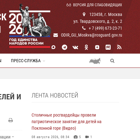
ВЕРСИЯ ДЛЯ СЛАБОВИДЯЩИХ
СК
123458, г. Москва
ул. Твардовского, д. 2, к. 2
И
+ 7 (499) 673-23-71
ODIR_GU_Moskva@rosguard.gov.ru
Ы
ПРЕСС-СЛУЖБА
ЛЕНТА НОВОСТЕЙ
ЕЛЕЙ И
Столичные росгвардейцы провели
патриотическое занятие для детей на
Поклонной горе (Видео)
рации –
08 августа 2026, 08:34
5
1