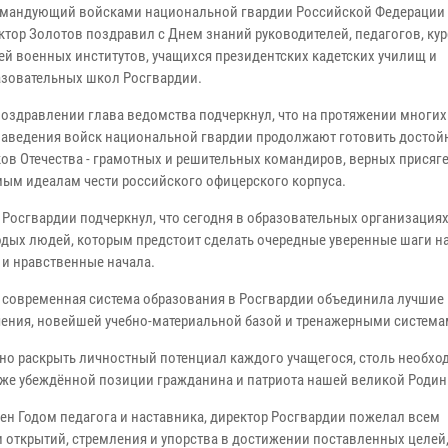
мандующий войсками национальной гвардии Российской Федерации 
ктор Золотов поздравил с Днем знаний руководителей, педагогов, кур
ей военных институтов, учащихся президентских кадетских училищ и
зовательных школ Росгвардии.
поздравлении глава ведомства подчеркнул, что на протяжении многих
заведения войск национальной гвардии продолжают готовить достой
ов Отечества - грамотных и решительных командиров, верных присяге
ым идеалам чести российского офицерского корпуса.
 Росгвардии подчеркнул, что сегодня в образовательных организация
дых людей, которым предстоит сделать очередные уверенные шаги на
 и нравственные начала.
то современная система образования в Росгвардии объединила лучшие
чения, новейшей учебно-материальной базой и тренажерными система
но раскрыть личностный потенциал каждого учащегося, столь необх
кже убеждённой позиции гражданина и патриота нашей великой Родин
ен Годом педагога и наставника, директор Росгвардии пожелал всем
открытий, стремления и упорства в достижении поставленных целей,