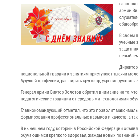
главноко
армии Ви
слушател
общеобра
В своем 
учебные 
защитник
незыблем
Директор
национальной гвардии к занятиям приступают тысячи моло
будущей профессии, расширить кругозор, укрепив духовные
Генерал армии Виктор Золотов обратил внимание на то, ч
педагогические традиции с передовыми технологиями обу
Главнокомандующий отметил, что это позволит максималь
формирования профессиональных навыков и качеств, а та
В нынешнем году, который в Российской Федерации объявл
обучающимся крепкого здоровья, жажды новых познаний и 