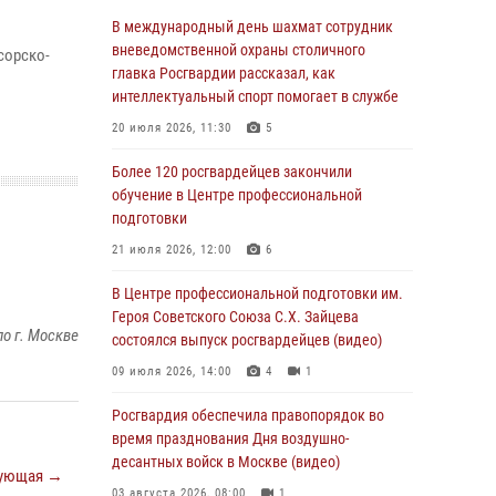
Столичные росгвардейцы задержали троих
В международный день шахмат сотрудник
мужчин, устроивших пьяный дебош в баре
вневедомственной охраны столичного
сорско-
(видео)
главка Росгвардии рассказал, как
интеллектуальный спорт помогает в службе
06 августа 2026, 11:20
1
20 июля 2026, 11:30
5
Охрану общественного порядка и
безопасность на футбольном матче в Москве
Более 120 росгвардейцев закончили
обеспечила Росгвардия (видео)
обучение в Центре профессиональной
подготовки
06 августа 2026, 08:30
1
21 июля 2026, 12:00
6
Столичные росгвардейцы задержали
мужчину, устроившего дебош в букмекерской
В Центре профессиональной подготовки им.
конторе (Видео)
Героя Советского Союза С.Х. Зайцева
о г. Москве
состоялся выпуск росгвардейцев (видео)
05 августа 2026, 12:39
1
09 июля 2026, 14:00
4
1
Московские росгвардейцы обеспечили
безопасность проведения футбольного матча
Росгвардия обеспечила правопорядок во
Кубка России (Видео)
время празднования Дня воздушно-
десантных войск в Москве (видео)
05 августа 2026, 12:35
1
ующая →
03 августа 2026, 08:00
1