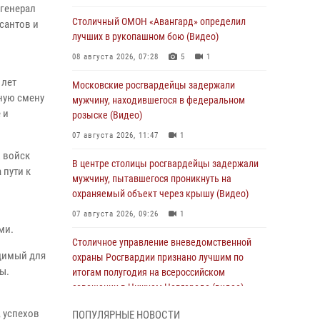
генерал
Столичный ОМОН «Авангард» определил
сантов и
лучших в рукопашном бою (Видео)
08 августа 2026, 07:28
5
1
 лет
Московские росгвардейцы задержали
ную смену
мужчину, находившегося в федеральном
 и
розыске (Видео)
07 августа 2026, 11:47
1
х войск
В центре столицы росгвардейцы задержали
 пути к
мужчину, пытавшегося проникнуть на
охраняемый объект через крышу (Видео)
07 августа 2026, 09:26
1
ми.
Столичное управление вневедомственной
одимый для
охраны Росгвардии признано лучшим по
ы.
итогам полугодия на всероссийском
совещании в Нижнем Новгороде (видео)
06 августа 2026, 14:59
10
1
 успехов
ПОПУЛЯРНЫЕ НОВОСТИ