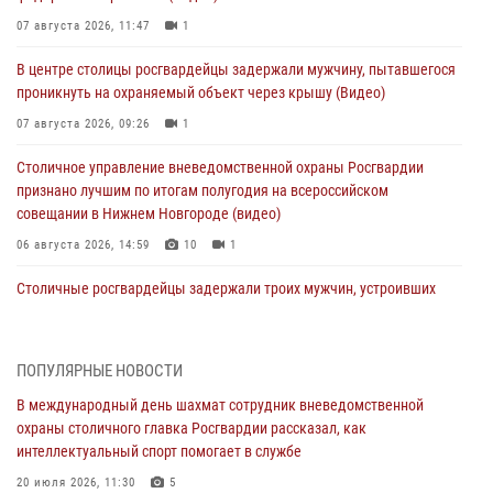
07 августа 2026, 11:47
1
В центре столицы росгвардейцы задержали мужчину, пытавшегося
проникнуть на охраняемый объект через крышу (Видео)
07 августа 2026, 09:26
1
Столичное управление вневедомственной охраны Росгвардии
признано лучшим по итогам полугодия на всероссийском
совещании в Нижнем Новгороде (видео)
06 августа 2026, 14:59
10
1
Столичные росгвардейцы задержали троих мужчин, устроивших
пьяный дебош в баре (видео)
06 августа 2026, 11:20
1
ПОПУЛЯРНЫЕ НОВОСТИ
Охрану общественного порядка и безопасность на футбольном
В международный день шахмат сотрудник вневедомственной
матче в Москве обеспечила Росгвардия (видео)
охраны столичного главка Росгвардии рассказал, как
06 августа 2026, 08:30
1
интеллектуальный спорт помогает в службе
Столичные росгвардейцы задержали мужчину, устроившего дебош
20 июля 2026, 11:30
5