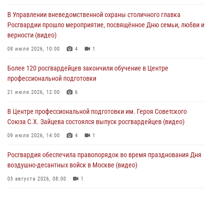
в букмекерской конторе (Видео)
В Управлении вневедомственной охраны столичного главка
05 августа 2026, 12:39
1
Росгвардии прошло мероприятие, посвящённое Дню семьи, любви и
верности (видео)
Московские росгвардейцы обеспечили безопасность проведения
футбольного матча Кубка России (Видео)
08 июля 2026, 10:00
4
1
05 августа 2026, 12:35
1
Более 120 росгвардейцев закончили обучение в Центре
профессиональной подготовки
Делегация МВД Республики Беларусь ознакомилась с передовыми
методами работы Росгвардии в Москве (видео)
21 июля 2026, 12:00
6
04 августа 2026, 18:16
5
1
В Центре профессиональной подготовки им. Героя Советского
Союза С.Х. Зайцева состоялся выпуск росгвардейцев (видео)
09 июля 2026, 14:00
4
1
Росгвардия обеспечила правопорядок во время празднования Дня
воздушно-десантных войск в Москве (видео)
03 августа 2026, 08:00
1
Пазл счастливой жизни: история любви и службы сотрудников
вневедомственной охраны Росгвардии