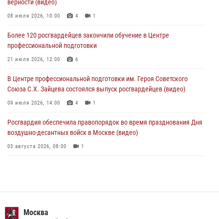
верности (видео)
В столичном главке Росгвардии завершился чемпионат по самбо и
боевому самбо. (видео)
08 июля 2026, 10:00
4
1
04 августа 2026, 14:00
7
1
Более 120 росгвардейцев закончили обучение в Центре
профессиональной подготовки
Офицер Росгвардии стал гостем прямого эфира на «Радио Москвы»
и рассказал о работе дежурных частей
21 июля 2026, 12:00
6
04 августа 2026, 12:28
В Центре профессиональной подготовки им. Героя Советского
Союза С.Х. Зайцева состоялся выпуск росгвардейцев (видео)
09 июля 2026, 14:00
4
1
Росгвардия обеспечила правопорядок во время празднования Дня
воздушно-десантных войск в Москве (видео)
03 августа 2026, 08:00
1
Пазл счастливой жизни: история любви и службы сотрудников
вневедомственной охраны Росгвардии
08 июля 2026, 14:30
2
Безопасность футбольного матча в Москве обеспечена при
Москва