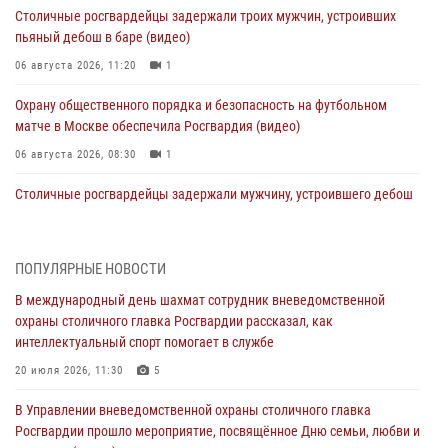
Столичные росгвардейцы задержали троих мужчин, устроивших
пьяный дебош в баре (видео)
06 августа 2026, 11:20
1
Охрану общественного порядка и безопасность на футбольном
матче в Москве обеспечила Росгвардия (видео)
06 августа 2026, 08:30
1
Столичные росгвардейцы задержали мужчину, устроившего дебош
в букмекерской конторе (Видео)
05 августа 2026, 12:39
1
ПОПУЛЯРНЫЕ НОВОСТИ
Московские росгвардейцы обеспечили безопасность проведения
В международный день шахмат сотрудник вневедомственной
футбольного матча Кубка России (Видео)
охраны столичного главка Росгвардии рассказал, как
05 августа 2026, 12:35
1
интеллектуальный спорт помогает в службе
Делегация МВД Республики Беларусь ознакомилась с передовыми
20 июля 2026, 11:30
5
методами работы Росгвардии в Москве (видео)
В Управлении вневедомственной охраны столичного главка
04 августа 2026, 18:16
5
1
Росгвардии прошло мероприятие, посвящённое Дню семьи, любви и