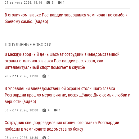
04 августа 2026, 18:16
5
1
В столичном главке Росгвардии завершился чемпионат по самбо и
боевому самбо. (видео)
04 августа 2026, 14:00
7
1
Офицер Росгвардии стал гостем прямого эфира на «Радио Москвы»
ПОПУЛЯРНЫЕ НОВОСТИ
и рассказал о работе дежурных частей
В международный день шахмат сотрудник вневедомственной
04 августа 2026, 12:28
охраны столичного главка Росгвардии рассказал, как
интеллектуальный спорт помогает в службе
В Москве росгвардейцы задержали подозреваемого в нападении
на охранника торгового центра (видео)
20 июля 2026, 11:30
5
04 августа 2026, 08:26
1
В Управлении вневедомственной охраны столичного главка
Росгвардии прошло мероприятие, посвящённое Дню семьи, любви и
В Главном управлении Росгвардии по городу Москве подвели итоги
верности (видео)
работы подразделений за прошедший месяц
08 июля 2026, 10:00
4
1
03 августа 2026, 13:00
Сотрудник спецподразделения столичного главка Росгвардии
На востоке Москвы сотрудники Росгвардии задержали мужчину,
победил в чемпионате ведомства по боксу
находящегося в федеральном розыске (видео)
06 июля 2026, 13:30
2