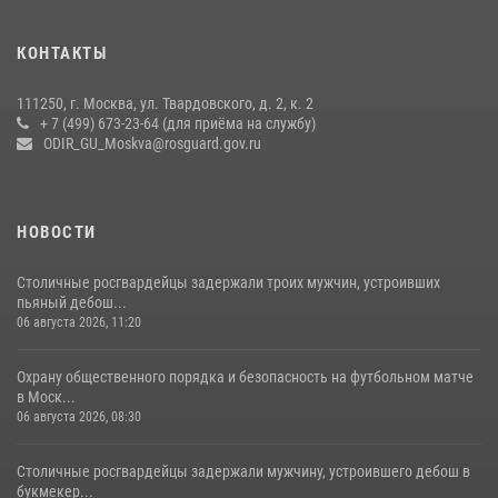
Росгвардия обеспечила безопасность массовых мероприятий в
КОНТАКТЫ
Москве (видео)
27 июля 2026, 08:00
1
111250, г. Москва, ул. Твардовского, д. 2, к. 2
+ 7 (499) 673-23-64 (для приёма на службу)
В спецподразделении столичного главка Росгвардии завершился
ODIR_GU_Moskva@rosguard.gov.ru
чемпионат по самбо (виео)
15 июля 2026, 14:00
8
1
НОВОСТИ
Столичные росгвардейцы задержали троих мужчин, устроивших
пьяный дебош...
06 августа 2026, 11:20
Охрану общественного порядка и безопасность на футбольном матче
в Моск...
06 августа 2026, 08:30
Столичные росгвардейцы задержали мужчину, устроившего дебош в
букмекер...