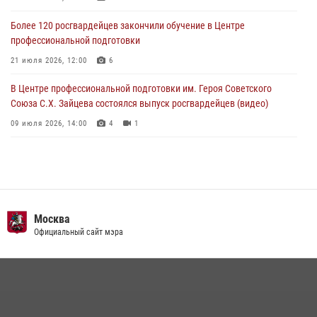
03 августа 2026, 12:00
1
Более 120 росгвардейцев закончили обучение в Центре
профессиональной подготовки
21 июля 2026, 12:00
6
В Центре профессиональной подготовки им. Героя Советского
Союза С.Х. Зайцева состоялся выпуск росгвардейцев (видео)
09 июля 2026, 14:00
4
1
Росгвардия обеспечила правопорядок во время празднования Дня
воздушно-десантных войск в Москве (видео)
03 августа 2026, 08:00
1
Пазл счастливой жизни: история любви и службы сотрудников
Москва
вневедомственной охраны Росгвардии
Официальный сайт мэра
08 июля 2026, 14:30
2
Безопасность футбольного матча в Москве обеспечена при
содействии Росгвардии (видео)
15 июля 2026, 08:00
1