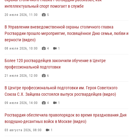
05 августа 2026, 12:35
1
интеллектуальный спорт помогает в службе
Делегация МВД Республики Беларусь ознакомилась с передовыми
20 июля 2026, 11:30
5
методами работы Росгвардии в Москве (видео)
В Управлении вневедомственной охраны столичного главка
04 августа 2026, 18:16
5
1
Росгвардии прошло мероприятие, посвящённое Дню семьи, любви и
верности (видео)
В столичном главке Росгвардии завершился чемпионат по самбо и
боевому самбо. (видео)
08 июля 2026, 10:00
4
1
04 августа 2026, 14:00
7
1
Более 120 росгвардейцев закончили обучение в Центре
профессиональной подготовки
Офицер Росгвардии стал гостем прямого эфира на «Радио Москвы»
и рассказал о работе дежурных частей
21 июля 2026, 12:00
6
04 августа 2026, 12:28
В Центре профессиональной подготовки им. Героя Советского
Союза С.Х. Зайцева состоялся выпуск росгвардейцев (видео)
09 июля 2026, 14:00
4
1
Росгвардия обеспечила правопорядок во время празднования Дня
воздушно-десантных войск в Москве (видео)
03 августа 2026, 08:00
1