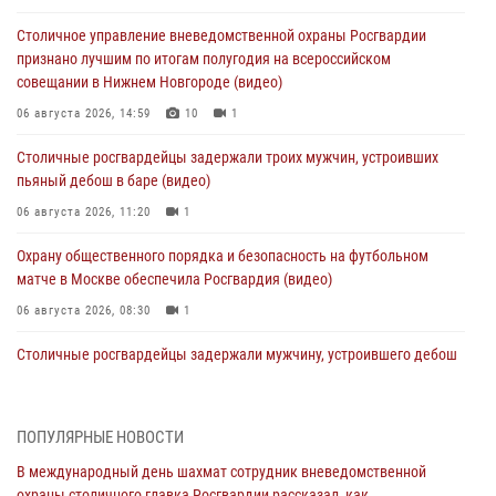
Столичное управление вневедомственной охраны Росгвардии
признано лучшим по итогам полугодия на всероссийском
совещании в Нижнем Новгороде (видео)
06 августа 2026, 14:59
10
1
Столичные росгвардейцы задержали троих мужчин, устроивших
пьяный дебош в баре (видео)
06 августа 2026, 11:20
1
Охрану общественного порядка и безопасность на футбольном
матче в Москве обеспечила Росгвардия (видео)
06 августа 2026, 08:30
1
Столичные росгвардейцы задержали мужчину, устроившего дебош
в букмекерской конторе (Видео)
05 августа 2026, 12:39
1
ПОПУЛЯРНЫЕ НОВОСТИ
Московские росгвардейцы обеспечили безопасность проведения
В международный день шахмат сотрудник вневедомственной
футбольного матча Кубка России (Видео)
охраны столичного главка Росгвардии рассказал, как