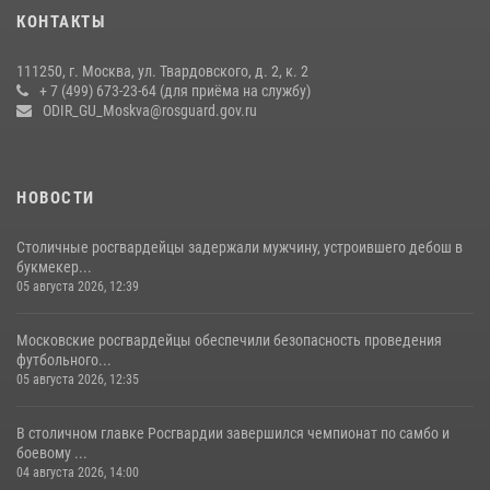
Росгвардия обеспечила безопасность массовых мероприятий в
КОНТАКТЫ
Москве (видео)
27 июля 2026, 08:00
1
111250, г. Москва, ул. Твардовского, д. 2, к. 2
+ 7 (499) 673-23-64 (для приёма на службу)
В спецподразделении столичного главка Росгвардии завершился
ODIR_GU_Moskva@rosguard.gov.ru
чемпионат по самбо (виео)
15 июля 2026, 14:00
8
1
НОВОСТИ
Столичные росгвардейцы задержали мужчину, устроившего дебош в
букмекер...
05 августа 2026, 12:39
Московские росгвардейцы обеспечили безопасность проведения
футбольного...
05 августа 2026, 12:35
В столичном главке Росгвардии завершился чемпионат по самбо и
боевому ...
04 августа 2026, 14:00