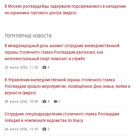
В Москве росгвардейцы задержали подозреваемого в нападении
на охранника торгового центра (видео)
04 августа 2026, 08:26
1
В Главном управлении Росгвардии по городу Москве подвели итоги
ПОПУЛЯРНЫЕ НОВОСТИ
работы подразделений за прошедший месяц
В международный день шахмат сотрудник вневедомственной
03 августа 2026, 13:00
охраны столичного главка Росгвардии рассказал, как
интеллектуальный спорт помогает в службе
На востоке Москвы сотрудники Росгвардии задержали мужчину,
находящегося в федеральном розыске (видео)
20 июля 2026, 11:30
5
03 августа 2026, 12:00
1
В Управлении вневедомственной охраны столичного главка
Росгвардии прошло мероприятие, посвящённое Дню семьи, любви и
Росгвардия обеспечила правопорядок во время празднования Дня
верности (видео)
воздушно-десантных войск в Москве (видео)
08 июля 2026, 10:00
4
1
03 августа 2026, 08:00
1
Сотрудник спецподразделения столичного главка Росгвардии
Московские росгвардейцы пришли на помощь семье, у которой
победил в чемпионате ведомства по боксу
сломался автомобиль на проезжей части (Видео)
06 июля 2026, 13:30
2
02 августа 2026, 11:54
1