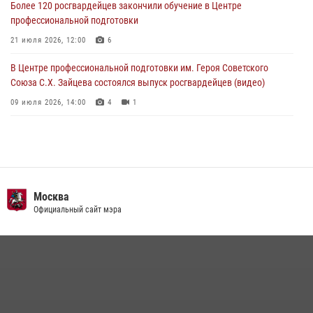
Более 120 росгвардейцев закончили обучение в Центре
профессиональной подготовки
21 июля 2026, 12:00
6
В Центре профессиональной подготовки им. Героя Советского
Союза С.Х. Зайцева состоялся выпуск росгвардейцев (видео)
09 июля 2026, 14:00
4
1
Росгвардия обеспечила правопорядок во время празднования Дня
воздушно-десантных войск в Москве (видео)
03 августа 2026, 08:00
1
Пазл счастливой жизни: история любви и службы сотрудников
Москва
вневедомственной охраны Росгвардии
Официальный сайт мэра
08 июля 2026, 14:30
2
Безопасность футбольного матча в Москве обеспечена при
содействии Росгвардии (видео)
15 июля 2026, 08:00
1