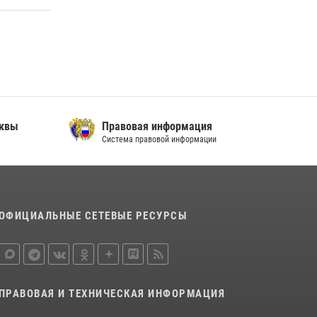
В спецподразделении столичного главка
Росгвардии завершился чемпионат по самбо
(виео)
15 июля 2026, 14:00
8
1
Центр профессиональной подготовки
сотрудников вневедомственной охраны
сквы
Правовая информация
столичного главка Росгвардии отмечает своё
Система правовой информации
32-летие (видео)
18 июля 2026, 08:00
8
1
ОФИЦИАЛЬНЫЕ СЕТЕВЫЕ РЕСУРСЫ
ПРАВОВАЯ И ТЕХНИЧЕСКАЯ ИНФОРМАЦИЯ