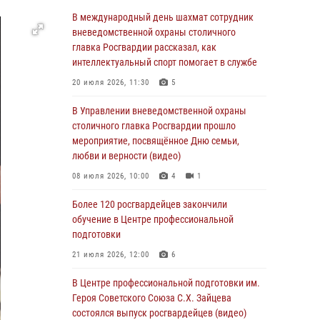
06 августа 2026, 08:30
1
В международный день шахмат сотрудник
Столичные росгвардейцы задержали
вневедомственной охраны столичного
мужчину, устроившего дебош в букмекерской
главка Росгвардии рассказал, как
конторе (Видео)
интеллектуальный спорт помогает в службе
05 августа 2026, 12:39
1
20 июля 2026, 11:30
5
Московские росгвардейцы обеспечили
В Управлении вневедомственной охраны
безопасность проведения футбольного матча
столичного главка Росгвардии прошло
Кубка России (Видео)
мероприятие, посвящённое Дню семьи,
любви и верности (видео)
05 августа 2026, 12:35
1
08 июля 2026, 10:00
4
1
Делегация МВД Республики Беларусь
ознакомилась с передовыми методами
Более 120 росгвардейцев закончили
работы Росгвардии в Москве (видео)
обучение в Центре профессиональной
подготовки
04 августа 2026, 18:16
5
1
21 июля 2026, 12:00
6
В столичном главке Росгвардии завершился
чемпионат по самбо и боевому самбо.
В Центре профессиональной подготовки им.
(видео)
Героя Советского Союза С.Х. Зайцева
состоялся выпуск росгвардейцев (видео)
04 августа 2026, 14:00
7
1