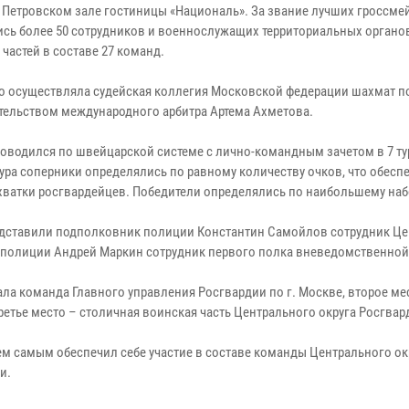
 Петровском зале гостиницы «Националь». За звание лучших гроссме
ись более 50 сотрудников и военнослужащих территориальных органо
частей в составе 27 команд.
о осуществляла судейская коллегия Московской федерации шахмат п
тельством международного арбитра Артема Ахметова.
роводился по швейцарской системе с лично-командным зачетом в 7 ту
тура соперники определялись по равному количеству очков, что обесп
хватки росгвардейцев. Победители определялись по наибольшему наб
редставили подполковник полиции Константин Самойлов сотрудник Це
 полиции Андрей Маркин сотрудник первого полка вневедомственной
ла команда Главного управления Росгвардии по г. Москве, второе ме
етье место – столичная воинская часть Центрального округа Росгвар
ем самым обеспечил себе участие в составе команды Центрального ок
и.