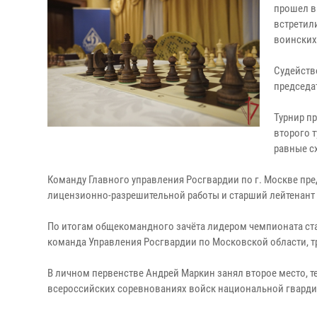
прошел в
встретил
воинских 
Судейств
председа
Турнир п
второго 
равные с
Команду Главного управления Росгвардии по г. Москве п
лицензионно-разрешительной работы и старший лейтенант
По итогам общекомандного зачёта лидером чемпионата ста
команда Управления Росгвардии по Московской области, тр
В личном первенстве Андрей Маркин занял второе место, т
всероссийских соревнованиях войск национальной гварди