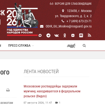
ВЕРСИЯ ДЛЯ СЛАБОВИДЯЩИХ
СК
123458, г. Москва
ул. Твардовского, д. 2, к. 2
И
+ 7 (499) 673-23-71
ODIR_GU_Moskva@rosguard.gov.ru
Ы
ПРЕСС-СЛУЖБА
ЛЕНТА НОВОСТЕЙ
ОГО
Московские росгвардейцы задержали
мужчину, находившегося в федеральном
розыске (Видео)
шахматам
07 августа 2026, 11:47
1