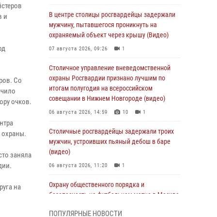
йстеров
В центре столицы росгвардейцы задержали
в и
мужчину, пытавшегося проникнуть на
охраняемый объект через крышу (Видео)
од
07 августа 2026, 09:26
1
Столичное управление вневедомственной
охраны Росгвардии признано лучшим по
ров. Со
итогам полугодия на всероссийском
ечило
совещании в Нижнем Новгороде (видео)
ору очков.
06 августа 2026, 14:59
10
1
нтра
Столичные росгвардейцы задержали троих
 охраны.
мужчин, устроивших пьяный дебош в баре
(видео)
сто заняла
дии.
06 августа 2026, 11:20
1
Охрану общественного порядка и
руга на
безопасность на футбольном матче в Москве
обеспечила Росгвардия (видео)
ПОПУЛЯРНЫЕ НОВОСТИ