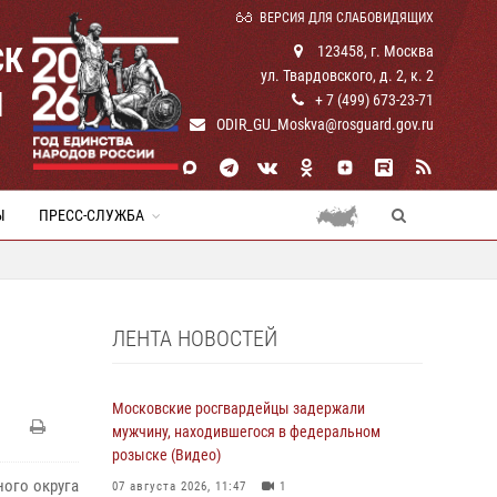
ВЕРСИЯ ДЛЯ СЛАБОВИДЯЩИХ
СК
123458, г. Москва
ул. Твардовского, д. 2, к. 2
И
+ 7 (499) 673-23-71
ODIR_GU_Moskva@rosguard.gov.ru
Ы
ПРЕСС-СЛУЖБА
ЛЕНТА НОВОСТЕЙ
Московские росгвардейцы задержали
мужчину, находившегося в федеральном
розыске (Видео)
ого округа
07 августа 2026, 11:47
1