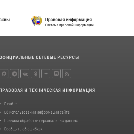
В спецподразделении столичного главка
Росгвардии завершился чемпионат по самбо
сквы
Правовая информация
(виео)
Система правовой информации
15 июля 2026, 14:00
8
1
Центр профессиональной подготовки
сотрудников вневедомственной охраны
столичного главка Росгвардии отмечает своё
ОФИЦИАЛЬНЫЕ СЕТЕВЫЕ РЕСУРСЫ
32-летие (видео)
18 июля 2026, 08:00
8
1
ПРАВОВАЯ И ТЕХНИЧЕСКАЯ ИНФОРМАЦИЯ
О сайте
Об использовании информации сайта
Правила обработки персональных данных
Сообщить об ошибках