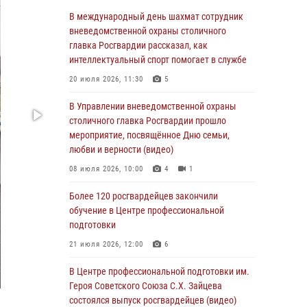
06 августа 2026, 08:30
1
В международный день шахмат сотрудник
Столичные росгвардейцы задержали
вневедомственной охраны столичного
мужчину, устроившего дебош в букмекерской
главка Росгвардии рассказал, как
конторе (Видео)
интеллектуальный спорт помогает в службе
05 августа 2026, 12:39
1
20 июля 2026, 11:30
5
Московские росгвардейцы обеспечили
В Управлении вневедомственной охраны
безопасность проведения футбольного матча
столичного главка Росгвардии прошло
Кубка России (Видео)
мероприятие, посвящённое Дню семьи,
любви и верности (видео)
05 августа 2026, 12:35
1
08 июля 2026, 10:00
4
1
Делегация МВД Республики Беларусь
ознакомилась с передовыми методами
Более 120 росгвардейцев закончили
работы Росгвардии в Москве (видео)
обучение в Центре профессиональной
подготовки
04 августа 2026, 18:16
5
1
21 июля 2026, 12:00
6
В столичном главке Росгвардии завершился
чемпионат по самбо и боевому самбо.
В Центре профессиональной подготовки им.
(видео)
Героя Советского Союза С.Х. Зайцева
состоялся выпуск росгвардейцев (видео)
04 августа 2026, 14:00
7
1