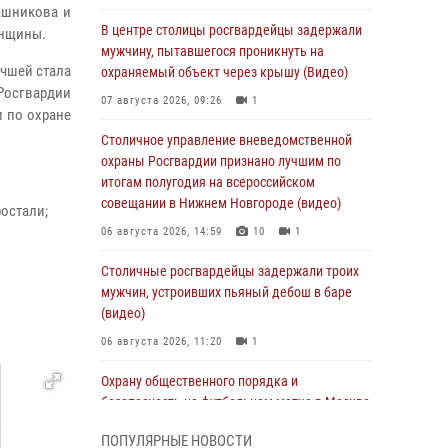
ашникова и
В центре столицы росгвардейцы задержали
енщины.
мужчину, пытавшегося проникнуть на
учшей стала
охраняемый объект через крышу (Видео)
 Росгвардии
07 августа 2026, 09:26
1
 по охране
Столичное управление вневедомственной
охраны Росгвардии признано лучшим по
итогам полугодия на всероссийском
совещании в Нижнем Новгороде (видео)
остали;
06 августа 2026, 14:59
10
1
Столичные росгвардейцы задержали троих
мужчин, устроивших пьяный дебош в баре
(видео)
06 августа 2026, 11:20
1
Охрану общественного порядка и
безопасность на футбольном матче в Москве
обеспечила Росгвардия (видео)
ПОПУЛЯРНЫЕ НОВОСТИ