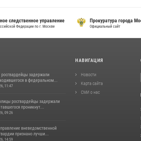
ое следственное управление
Прокуратура города Мо
сийской Федерации по г. Москве
Официальный сайт
И
НАВИГАЦИЯ
 росгвардейцы задержали
Новости
аходившегося в федеральном...
Карта сайта
26, 11:47
СМИ о нас
толицы росгвардейцы задержали
тавшегося проникнут...
26, 09:26
управление вневедомственной
гвардии признано лучши...
26, 14:59