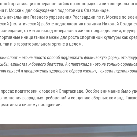
нной организации ветеранов войск правопорядка и сил специальног
ия г. Москвы для обсуждения подготовки к Спартакиаде.
ель начальника Главного управления Росгвардии по г. Москве по воен
ской (политической) работе подполковник полиции Николай Солдате
 совещание, отметил вклад ветеранов в жизнь подразделений, подчерк
портивные инициативы важны для роста спортивной культуры как сре
, так и в территориальном органе в целом.
кий спорт – это не просто способ поддержать физическую форму, это про
жбы, единства и боевого братства. А спартакиада - это не только соревно
ния связей и продвижения здорового образа жизни», - сказал подполковн
опросах подготовки к годовой Спартакиаде. Особое внимание было у
выполнения разрядных требований и созданию сборных команд. Такж
нормативы и систему поощрений.