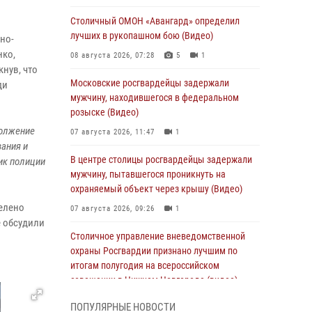
о
Столичный ОМОН «Авангард» определил
лучших в рукопашном бою (Видео)
но-
нко,
08 августа 2026, 07:28
5
1
нув, что
Московские росгвардейцы задержали
ди
мужчину, находившегося в федеральном
розыске (Видео)
должение
07 августа 2026, 11:47
1
вания и
В центре столицы росгвардейцы задержали
ик полиции
мужчину, пытавшегося проникнуть на
охраняемый объект через крышу (Видео)
делено
07 августа 2026, 09:26
1
е обсудили
Столичное управление вневедомственной
охраны Росгвардии признано лучшим по
итогам полугодия на всероссийском
совещании в Нижнем Новгороде (видео)
06 августа 2026, 14:59
10
1
ПОПУЛЯРНЫЕ НОВОСТИ