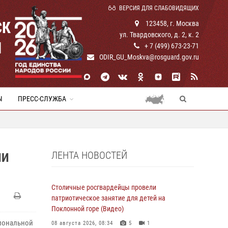
ВЕРСИЯ ДЛЯ СЛАБОВИДЯЩИХ
СК
123458, г. Москва
ул. Твардовского, д. 2, к. 2
И
+ 7 (499) 673-23-71
ODIR_GU_Moskva@rosguard.gov.ru
Ы
ПРЕСС-СЛУЖБА
ЛЕНТА НОВОСТЕЙ
ИИ
Столичные росгвардейцы провели
патриотическое занятие для детей на
Поклонной горе (Видео)
гиональной
08 августа 2026, 08:34
5
1