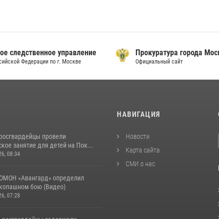
ое следственное управление
Прокуратура города Мо
сийской Федерации по г. Москве
Официальный сайт
И
НАВИГАЦИЯ
росгвардейцы провели
Новости
кое занятие для детей на Пок...
Карта сайта
26, 08:34
СМИ о нас
ОМОН «Авангард» определил
укопашном бою (Видео)
26, 07:28