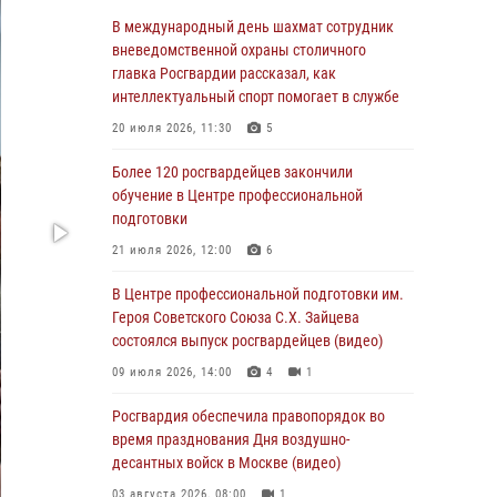
Столичные росгвардейцы задержали троих
В международный день шахмат сотрудник
мужчин, устроивших пьяный дебош в баре
вневедомственной охраны столичного
(видео)
главка Росгвардии рассказал, как
интеллектуальный спорт помогает в службе
06 августа 2026, 11:20
1
20 июля 2026, 11:30
5
Охрану общественного порядка и
безопасность на футбольном матче в Москве
Более 120 росгвардейцев закончили
обеспечила Росгвардия (видео)
обучение в Центре профессиональной
подготовки
06 августа 2026, 08:30
1
21 июля 2026, 12:00
6
Столичные росгвардейцы задержали
мужчину, устроившего дебош в букмекерской
В Центре профессиональной подготовки им.
конторе (Видео)
Героя Советского Союза С.Х. Зайцева
состоялся выпуск росгвардейцев (видео)
05 августа 2026, 12:39
1
09 июля 2026, 14:00
4
1
Московские росгвардейцы обеспечили
безопасность проведения футбольного матча
Росгвардия обеспечила правопорядок во
Кубка России (Видео)
время празднования Дня воздушно-
десантных войск в Москве (видео)
05 августа 2026, 12:35
1
03 августа 2026, 08:00
1