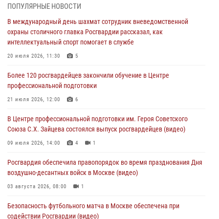
ПОПУЛЯРНЫЕ НОВОСТИ
Охрану общественного порядка и безопасность на футбольном
В международный день шахмат сотрудник вневедомственной
матче в Москве обеспечила Росгвардия (видео)
охраны столичного главка Росгвардии рассказал, как
06 августа 2026, 08:30
1
интеллектуальный спорт помогает в службе
Столичные росгвардейцы задержали мужчину, устроившего дебош
20 июля 2026, 11:30
5
в букмекерской конторе (Видео)
Более 120 росгвардейцев закончили обучение в Центре
05 августа 2026, 12:39
1
профессиональной подготовки
Московские росгвардейцы обеспечили безопасность проведения
21 июля 2026, 12:00
6
футбольного матча Кубка России (Видео)
В Центре профессиональной подготовки им. Героя Советского
05 августа 2026, 12:35
1
Союза С.Х. Зайцева состоялся выпуск росгвардейцев (видео)
Делегация МВД Республики Беларусь ознакомилась с передовыми
09 июля 2026, 14:00
4
1
методами работы Росгвардии в Москве (видео)
Росгвардия обеспечила правопорядок во время празднования Дня
04 августа 2026, 18:16
5
1
воздушно-десантных войск в Москве (видео)
03 августа 2026, 08:00
1
Безопасность футбольного матча в Москве обеспечена при
содействии Росгвардии (видео)