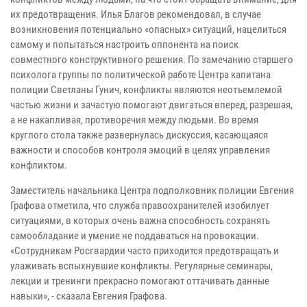
их предотвращения. Илья Благов рекомендовал, в случае
возникновения потенциально «опасных» ситуаций, нацелиться
самому и попытаться настроить оппонента на поиск
совместного конструктивного решения. По замечанию старшего
психолога группы по политической работе Центра капитана
полиции Светланы Гунич, конфликты являются неотъемлемой
частью жизни и зачастую помогают двигаться вперед, разрешая,
а не накапливая, противоречия между людьми. Во время
круглого стола также развернулась дискуссия, касающаяся
важности и способов контроля эмоций в целях управления
конфликтом.
Заместитель начальника Центра подполковник полиции Евгения
Графова отметила, что служба правоохранителей изобилует
ситуациями, в которых очень важна способность сохранять
самообладание и умение не поддаваться на провокации.
«Сотрудникам Росгвардии часто приходится предотвращать и
улаживать вспыхнувшие конфликты. Регулярные семинары,
лекции и тренинги прекрасно помогают оттачивать данные
навыки», - сказала Евгения Графова.