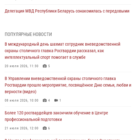
Делегация МВД Республики Беларусь ознакомилась с передовыми
методами работы Росгвардии в Москве (видео)
04 августа 2026, 18:16
5
1
ПОПУЛЯРНЫЕ НОВОСТИ
В столичном главке Росгвардии завершился чемпионат по самбо и
В международный день шахмат сотрудник вневедомственной
боевому самбо. (видео)
охраны столичного главка Росгвардии рассказал, как
04 августа 2026, 14:00
7
1
интеллектуальный спорт помогает в службе
Офицер Росгвардии стал гостем прямого эфира на «Радио Москвы»
20 июля 2026, 11:30
5
и рассказал о работе дежурных частей
В Управлении вневедомственной охраны столичного главка
04 августа 2026, 12:28
Росгвардии прошло мероприятие, посвящённое Дню семьи, любви и
верности (видео)
В Москве росгвардейцы задержали подозреваемого в нападении
на охранника торгового центра (видео)
08 июля 2026, 10:00
4
1
04 августа 2026, 08:26
1
Более 120 росгвардейцев закончили обучение в Центре
профессиональной подготовки
В Главном управлении Росгвардии по городу Москве подвели итоги
работы подразделений за прошедший месяц
21 июля 2026, 12:00
6
03 августа 2026, 13:00