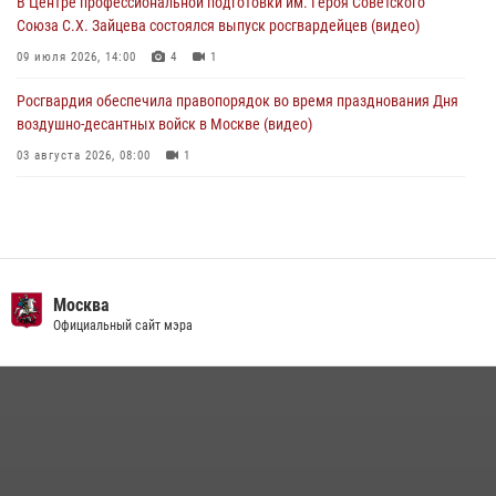
В Центре профессиональной подготовки им. Героя Советского
Союза С.Х. Зайцева состоялся выпуск росгвардейцев (видео)
09 июля 2026, 14:00
4
1
Росгвардия обеспечила правопорядок во время празднования Дня
воздушно-десантных войск в Москве (видео)
03 августа 2026, 08:00
1
Пазл счастливой жизни: история любви и службы сотрудников
вневедомственной охраны Росгвардии
08 июля 2026, 14:30
2
Безопасность футбольного матча в Москве обеспечена при
Москва
содействии Росгвардии (видео)
Официальный сайт мэра
15 июля 2026, 08:00
1
Росгвардия обеспечила безопасность массовых мероприятий в
Москве (видео)
27 июля 2026, 08:00
1
В спецподразделении столичного главка Росгвардии завершился