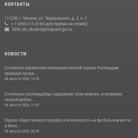
КОНТАКТЫ
чемпионат по самбо (виео)
15 июля 2026, 14:00
8
1
111250, г. Москва, ул. Твардовского, д. 2, к. 2
+ 7 (499) 673-23-64 (для приёма на службу)
Центр профессиональной подготовки сотрудников
ODIR_GU_Moskva@rosguard.gov.ru
вневедомственной охраны столичного главка Росгвардии отмечает
своё 32-летие (видео)
18 июля 2026, 08:00
8
1
НОВОСТИ
Столичное управление вневедомственной охраны Росгвардии
признано лучши...
06 августа 2026, 14:59
Столичные росгвардейцы задержали троих мужчин, устроивших
пьяный дебош...
06 августа 2026, 11:20
Охрану общественного порядка и безопасность на футбольном матче
в Моск...
06 августа 2026, 08:30