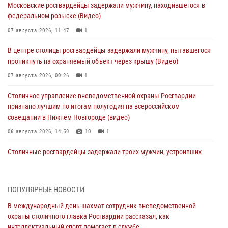
Московские росгвардейцы задержали мужчину, находившегося в
федеральном розыске (Видео)
07 августа 2026, 11:47
1
В центре столицы росгвардейцы задержали мужчину, пытавшегося
проникнуть на охраняемый объект через крышу (Видео)
07 августа 2026, 09:26
1
Столичное управление вневедомственной охраны Росгвардии
признано лучшим по итогам полугодия на всероссийском
совещании в Нижнем Новгороде (видео)
06 августа 2026, 14:59
10
1
Столичные росгвардейцы задержали троих мужчин, устроивших
пьяный дебош в баре (видео)
06 августа 2026, 11:20
1
ПОПУЛЯРНЫЕ НОВОСТИ
Охрану общественного порядка и безопасность на футбольном
В международный день шахмат сотрудник вневедомственной
матче в Москве обеспечила Росгвардия (видео)
охраны столичного главка Росгвардии рассказал, как
06 августа 2026, 08:30
1
интеллектуальный спорт помогает в службе