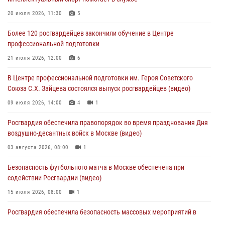
Столичные росгвардейцы задержали мужчину, устроившего дебош
20 июля 2026, 11:30
5
в букмекерской конторе (Видео)
Более 120 росгвардейцев закончили обучение в Центре
05 августа 2026, 12:39
1
профессиональной подготовки
Московские росгвардейцы обеспечили безопасность проведения
21 июля 2026, 12:00
6
футбольного матча Кубка России (Видео)
В Центре профессиональной подготовки им. Героя Советского
05 августа 2026, 12:35
1
Союза С.Х. Зайцева состоялся выпуск росгвардейцев (видео)
Делегация МВД Республики Беларусь ознакомилась с передовыми
09 июля 2026, 14:00
4
1
методами работы Росгвардии в Москве (видео)
Росгвардия обеспечила правопорядок во время празднования Дня
04 августа 2026, 18:16
5
1
воздушно-десантных войск в Москве (видео)
03 августа 2026, 08:00
1
Безопасность футбольного матча в Москве обеспечена при
содействии Росгвардии (видео)
15 июля 2026, 08:00
1
Росгвардия обеспечила безопасность массовых мероприятий в
Москве (видео)