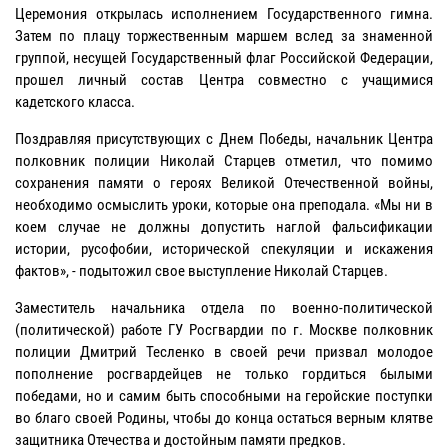
Церемония открылась исполнением Государственного гимна.
Затем по плацу торжественным маршем вслед за знаменной
группой, несущей Государственный флаг Российской Федерации,
прошел личный состав Центра совместно с учащимися
кадетского класса.
Поздравляя присутствующих с Днем Победы, начальник Центра
полковник полиции Николай Старцев отметил, что помимо
сохранения памяти о героях Великой Отечественной войны,
необходимо осмыслить уроки, которые она преподала. «Мы ни в
коем случае не должны допустить наглой фальсификации
истории, русофобии, исторической спекуляции и искажения
фактов», - подытожил свое выступление Николай Старцев.
Заместитель начальника отдела по военно-политической
(политической) работе ГУ Росгвардии по г. Москве полковник
полиции Дмитрий Тесленко в своей речи призвал молодое
пополнение росгвардейцев не только гордиться былыми
победами, но и самим быть способными на геройские поступки
во благо своей Родины, чтобы до конца остаться верным клятве
защитника Отечества и достойным памяти предков.