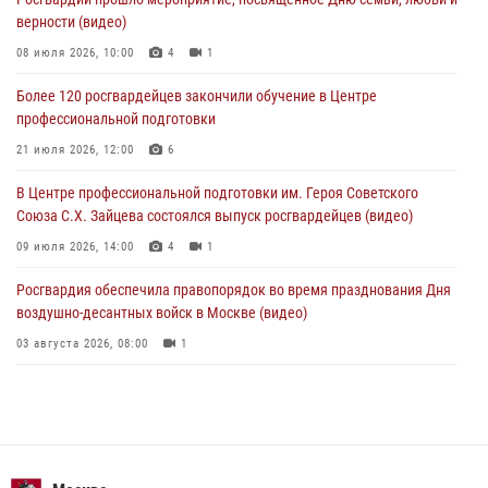
верности (видео)
В столичном главке Росгвардии завершился чемпионат по самбо и
боевому самбо. (видео)
08 июля 2026, 10:00
4
1
04 августа 2026, 14:00
7
1
Более 120 росгвардейцев закончили обучение в Центре
профессиональной подготовки
Офицер Росгвардии стал гостем прямого эфира на «Радио Москвы»
и рассказал о работе дежурных частей
21 июля 2026, 12:00
6
04 августа 2026, 12:28
В Центре профессиональной подготовки им. Героя Советского
Союза С.Х. Зайцева состоялся выпуск росгвардейцев (видео)
09 июля 2026, 14:00
4
1
Росгвардия обеспечила правопорядок во время празднования Дня
воздушно-десантных войск в Москве (видео)
03 августа 2026, 08:00
1
Пазл счастливой жизни: история любви и службы сотрудников
вневедомственной охраны Росгвардии
08 июля 2026, 14:30
2
Безопасность футбольного матча в Москве обеспечена при