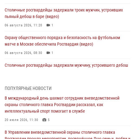
Столичные росгвардейцы задержали троих мужчин, устроивших
пьяный дебош в баре (видео)
06 августа 2026, 11:20
1
Охрану общественного порядка и безопасность на футбольном
матче в Москве обеспечила Росгвардия (видео)
06 августа 2026, 08:30
1
Столичные росгвардейцы задержали мужчину, устроившего дебош
в букмекерской конторе (Видео)
05 августа 2026, 12:39
1
ПОПУЛЯРНЫЕ НОВОСТИ
Московские росгвардейцы обеспечили безопасность проведения
В международный день шахмат сотрудник вневедомственной
футбольного матча Кубка России (Видео)
охраны столичного главка Росгвардии рассказал, как
05 августа 2026, 12:35
1
интеллектуальный спорт помогает в службе
Делегация МВД Республики Беларусь ознакомилась с передовыми
20 июля 2026, 11:30
5
методами работы Росгвардии в Москве (видео)
В Управлении вневедомственной охраны столичного главка
04 августа 2026, 18:16
5
1
Росгвардии прошло мероприятие, посвящённое Дню семьи, любви и