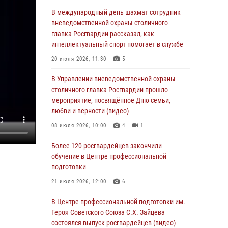
Делегация МВД Республики Беларусь
В международный день шахмат сотрудник
ознакомилась с передовыми методами
вневедомственной охраны столичного
работы Росгвардии в Москве (видео)
главка Росгвардии рассказал, как
интеллектуальный спорт помогает в службе
04 августа 2026, 18:16
5
1
20 июля 2026, 11:30
5
В столичном главке Росгвардии завершился
чемпионат по самбо и боевому самбо.
В Управлении вневедомственной охраны
(видео)
столичного главка Росгвардии прошло
мероприятие, посвящённое Дню семьи,
04 августа 2026, 14:00
7
1
любви и верности (видео)
Офицер Росгвардии стал гостем прямого
08 июля 2026, 10:00
4
1
эфира на «Радио Москвы» и рассказал о
работе дежурных частей
Более 120 росгвардейцев закончили
обучение в Центре профессиональной
04 августа 2026, 12:28
подготовки
В Москве росгвардейцы задержали
21 июля 2026, 12:00
6
подозреваемого в нападении на охранника
торгового центра (видео)
В Центре профессиональной подготовки им.
Героя Советского Союза С.Х. Зайцева
04 августа 2026, 08:26
1
состоялся выпуск росгвардейцев (видео)