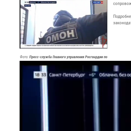
сопровож
Подробне
законодат
Фото:
Пресс-служба Главного управления Росгвардии по
г. Москве