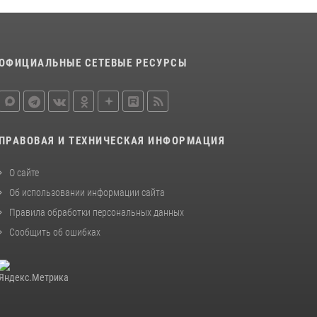
В спецподразделении столичного главка
Росгвардии завершился чемпионат по самбо
(виео)
ОФИЦИАЛЬНЫЕ СЕТЕВЫЕ РЕСУРСЫ
15 июля 2026, 14:00
8
1
Центр профессиональной подготовки
сотрудников вневедомственной охраны
столичного главка Росгвардии отмечает своё
ПРАВОВАЯ И ТЕХНИЧЕСКАЯ ИНФОРМАЦИЯ
32-летие (видео)
18 июля 2026, 08:00
8
1
О сайте
Об использовании информации сайта
Правила обработки персональных данных
Сообщить об ошибках