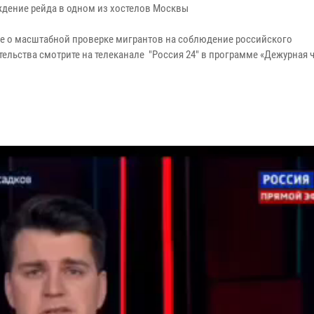
дение рейда в одном из хостелов Москвы
е о масштабной проверке мигрантов на соблюдение российского
ельства смотрите на телеканале "Россия 24" в программе «Дежурная ч