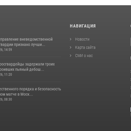
И
НАВИГАЦИЯ
управление вневедомственной
Новости
гвардии признано лучши...
Карта сайта
26, 14:59
СМИ о нас
росгвардейцы задержали троих
троивших пьяный дебош...
26, 11:20
ественного порядка и безопасность
ом матче в Моск...
26, 08:30