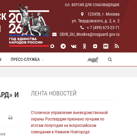
ВЕРСИЯ ДЛЯ СЛАБОВИДЯЩИХ
СК
123458, г. Москва
ул. Твардовского, д. 2, к. 2
И
+ 7 (499) 673-23-71
ODIR_GU_Moskva@rosguard.gov.ru
Ы
ПРЕСС-СЛУЖБА
ЛЕНТА НОВОСТЕЙ
РД» И
Столичное управление вневедомственной
охраны Росгвардии признано лучшим по
итогам полугодия на всероссийском
совещании в Нижнем Новгороде
вое