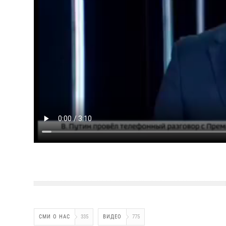
СМИ О НАС
335
ВИДЕО
775