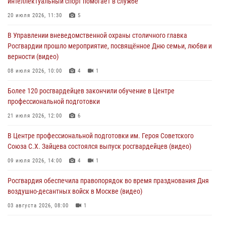
интеллектуальный спорт помогает в службе
Офицер Росгвардии стал гостем прямого эфира на «Радио Москвы»
20 июля 2026, 11:30
5
и рассказал о работе дежурных частей
В Управлении вневедомственной охраны столичного главка
04 августа 2026, 12:28
Росгвардии прошло мероприятие, посвящённое Дню семьи, любви и
верности (видео)
В Москве росгвардейцы задержали подозреваемого в нападении
на охранника торгового центра (видео)
08 июля 2026, 10:00
4
1
04 августа 2026, 08:26
1
Более 120 росгвардейцев закончили обучение в Центре
профессиональной подготовки
В Главном управлении Росгвардии по городу Москве подвели итоги
работы подразделений за прошедший месяц
21 июля 2026, 12:00
6
03 августа 2026, 13:00
В Центре профессиональной подготовки им. Героя Советского
Союза С.Х. Зайцева состоялся выпуск росгвардейцев (видео)
09 июля 2026, 14:00
4
1
Росгвардия обеспечила правопорядок во время празднования Дня
воздушно-десантных войск в Москве (видео)
03 августа 2026, 08:00
1
Пазл счастливой жизни: история любви и службы сотрудников