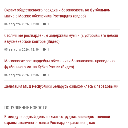
Охрану общественного порядка и безопасность на футбольном
матче в Москве обеспечила Росгвардия (видео)
06 августа 2026, 08:30
1
Столичные росгвардейцы задержали мужчину, устроившего дебош
в букмекерской конторе (Видео)
05 августа 2026, 12:39
1
Московские росгвардейцы обеспечили безопасность проведения
футбольного матча Кубка России (Видео)
05 августа 2026, 12:35
1
Делегация МВД Республики Беларусь ознакомилась с передовыми
методами работы Росгвардии в Москве (видео)
04 августа 2026, 18:16
5
1
ПОПУЛЯРНЫЕ НОВОСТИ
В столичном главке Росгвардии завершился чемпионат по самбо и
В международный день шахмат сотрудник вневедомственной
боевому самбо. (видео)
охраны столичного главка Росгвардии рассказал, как
04 августа 2026, 14:00
7
1