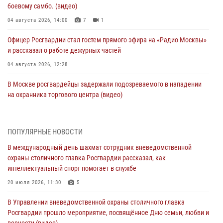
боевому самбо. (видео)
04 августа 2026, 14:00
7
1
Офицер Росгвардии стал гостем прямого эфира на «Радио Москвы»
и рассказал о работе дежурных частей
04 августа 2026, 12:28
В Москве росгвардейцы задержали подозреваемого в нападении
на охранника торгового центра (видео)
04 августа 2026, 08:26
1
В Главном управлении Росгвардии по городу Москве подвели итоги
ПОПУЛЯРНЫЕ НОВОСТИ
работы подразделений за прошедший месяц
В международный день шахмат сотрудник вневедомственной
03 августа 2026, 13:00
охраны столичного главка Росгвардии рассказал, как
интеллектуальный спорт помогает в службе
На востоке Москвы сотрудники Росгвардии задержали мужчину,
находящегося в федеральном розыске (видео)
20 июля 2026, 11:30
5
03 августа 2026, 12:00
1
В Управлении вневедомственной охраны столичного главка
Росгвардии прошло мероприятие, посвящённое Дню семьи, любви и
Росгвардия обеспечила правопорядок во время празднования Дня
верности (видео)