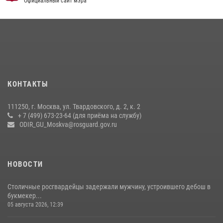
Официальный сайт мэра
08 июля 2026, 14:30
2
Безопасность футбольного матча в Москве обеспечена при
содействии Росгвардии (видео)
15 июля 2026, 08:00
1
Росгвардия обеспечила безопасность массовых мероприятий в
КОНТАКТЫ
Москве (видео)
27 июля 2026, 08:00
1
111250, г. Москва, ул. Твардовского, д. 2, к. 2
+ 7 (499) 673-23-64 (для приёма на службу)
В спецподразделении столичного главка Росгвардии завершился
ODIR_GU_Moskva@rosguard.gov.ru
чемпионат по самбо (виео)
15 июля 2026, 14:00
8
1
НОВОСТИ
Столичные росгвардейцы задержали мужчину, устроившего дебош в
букмекер...
05 августа 2026, 12:39