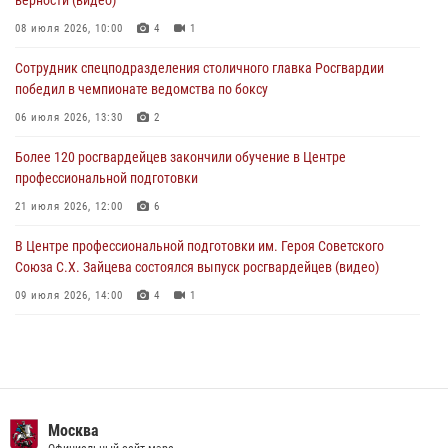
воздушно-десантных войск в Москве (видео)
08 июля 2026, 10:00
4
1
03 августа 2026, 08:00
1
Сотрудник спецподразделения столичного главка Росгвардии
Московские росгвардейцы пришли на помощь семье, у которой
победил в чемпионате ведомства по боксу
сломался автомобиль на проезжей части (Видео)
06 июля 2026, 13:30
2
02 августа 2026, 11:54
1
Более 120 росгвардейцев закончили обучение в Центре
профессиональной подготовки
21 июля 2026, 12:00
6
В Центре профессиональной подготовки им. Героя Советского
Союза С.Х. Зайцева состоялся выпуск росгвардейцев (видео)
09 июля 2026, 14:00
4
1
Росгвардия обеспечила правопорядок во время празднования Дня
воздушно-десантных войск в Москве (видео)
03 августа 2026, 08:00
1
Пазл счастливой жизни: история любви и службы сотрудников
Москва
вневедомственной охраны Росгвардии