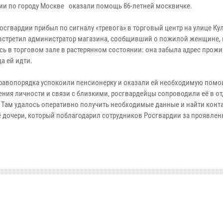
ии по городу Москве оказали помощь 86-летней москвичке.
осгвардии прибыл по сигналу «тревога» в торговый центр на улице Ку
 встретил администратор магазина, сообщивший о пожилой женщине, 
сь в торговом зале в растерянном состоянии: она забыла адрес прожи
да ей идти.
равопорядка успокоили пенсионерку и оказали ей необходимую помо
ения личности и связи с близкими, росгвардейцы сопроводили её в о
 Там удалось оперативно получить необходимые данные и найти конт
ё дочери, который поблагодарил сотрудников Росгвардии за проявле