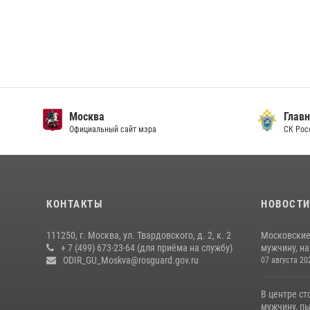
Москва
Главн
Официальный сайт мэра
СК Рос
КОНТАКТЫ
НОВОСТ
111250, г. Москва, ул. Твардовского, д. 2, к. 2
Московские
+ 7 (499) 673-23-64 (для приёма на службу)
мужчину, н
ODIR_GU_Moskva@rosguard.gov.ru
07 августа 20
В центре с
мужчину, пы