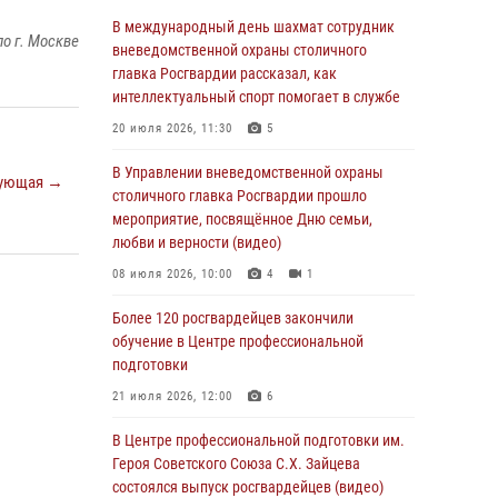
06 августа 2026, 08:30
1
В международный день шахмат сотрудник
о г. Москве
Столичные росгвардейцы задержали
вневедомственной охраны столичного
мужчину, устроившего дебош в букмекерской
главка Росгвардии рассказал, как
конторе (Видео)
интеллектуальный спорт помогает в службе
05 августа 2026, 12:39
1
20 июля 2026, 11:30
5
Московские росгвардейцы обеспечили
В Управлении вневедомственной охраны
ующая →
безопасность проведения футбольного матча
столичного главка Росгвардии прошло
Кубка России (Видео)
мероприятие, посвящённое Дню семьи,
любви и верности (видео)
05 августа 2026, 12:35
1
08 июля 2026, 10:00
4
1
Делегация МВД Республики Беларусь
ознакомилась с передовыми методами
Более 120 росгвардейцев закончили
работы Росгвардии в Москве (видео)
обучение в Центре профессиональной
подготовки
04 августа 2026, 18:16
5
1
21 июля 2026, 12:00
6
В столичном главке Росгвардии завершился
чемпионат по самбо и боевому самбо.
В Центре профессиональной подготовки им.
(видео)
Героя Советского Союза С.Х. Зайцева
состоялся выпуск росгвардейцев (видео)
04 августа 2026, 14:00
7
1