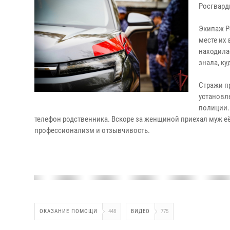
Росгвард
Экипаж Р
месте их
находила
знала, ку
Стражи п
установл
полиции.
телефон родственника. Вскоре за женщиной приехал муж е
профессионализм и отзывчивость.
ОКАЗАНИЕ ПОМОЩИ
448
ВИДЕО
775