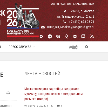
ВЕРСИЯ ДЛЯ СЛАБОВИДЯЩИХ
СК
123458, г. Москва
ул. Твардовского, д. 2, к. 2
И
+ 7 (499) 673-23-71
ODIR_GU_Moskva@rosguard.gov.ru
Ы
ПРЕСС-СЛУЖБА
ЛЕНТА НОВОСТЕЙ
Е
Московские росгвардейцы задержали
мужчину, находившегося в федеральном
розыске (Видео)
равления
07 августа 2026, 11:47
1