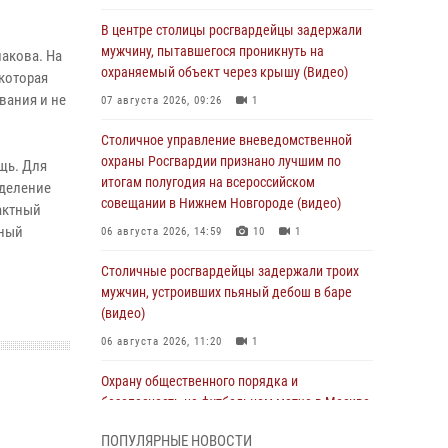
В центре столицы росгвардейцы задержали
мужчину, пытавшегося проникнуть на
лакова. На
охраняемый объект через крышу (Видео)
которая
вания и не
07 августа 2026, 09:26
1
Столичное управление вневедомственной
охраны Росгвардии признано лучшим по
щь. Для
итогам полугодия на всероссийском
тделение
совещании в Нижнем Новгороде (видео)
актный
нный
06 августа 2026, 14:59
10
1
Столичные росгвардейцы задержали троих
мужчин, устроивших пьяный дебош в баре
(видео)
06 августа 2026, 11:20
1
Охрану общественного порядка и
безопасность на футбольном матче в Москве
обеспечила Росгвардия (видео)
ПОПУЛЯРНЫЕ НОВОСТИ