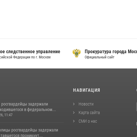
ое следственное управление
Прокуратура города Мо
сийской Федерации по г. Москве
Официальный сайт
И
НАВИГАЦИЯ
 росгвардейцы задержали
Новости
аходившегося в федеральном...
Карта сайта
26, 11:47
СМИ о нас
толицы росгвардейцы задержали
тавшегося проникнут...