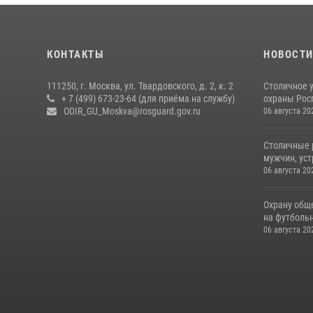
КОНТАКТЫ
НОВОСТ
111250, г. Москва, ул. Твардовского, д. 2, к. 2
Столичное 
+ 7 (499) 673-23-64 (для приёма на службу)
охраны Рос
ODIR_GU_Moskva@rosguard.gov.ru
06 августа 20
Столичные 
мужчин, ус
06 августа 20
Охрану общ
на футбольн
06 августа 20