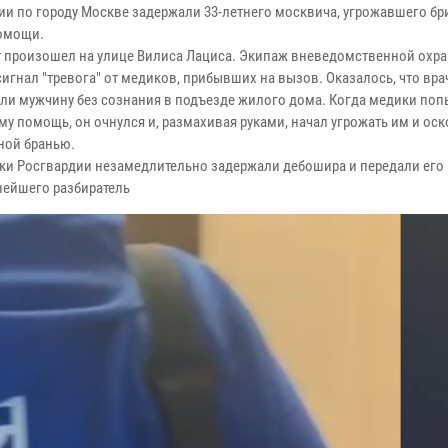
ии по городу Москве задержали 33-летнего москвича, угрожавшего бр
омощи.
 произошел на улице Вилиса Лациса. Экипаж вневедомственной охр
игнал "тревога" от медиков, прибывших на вызов. Оказалось, что вра
ли мужчину без сознания в подъезде жилого дома. Когда медики поп
му помощь, он очнулся и, размахивая руками, начал угрожать им и ос
ной бранью.
ки Росгвардии незамедлительно задержали дебошира и передали его
нейшего разбиратель