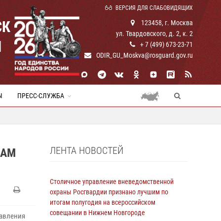
ВЕРСИЯ ДЛЯ СЛАБОВИДЯЩИХ
СК
123458, г. Москва
ул. Твардовского, д. 2, к. 2
И
+ 7 (499) 673-23-71
ODIR_GU_Moskva@rosguard.gov.ru
Ы
ПРЕСС-СЛУЖБА
ЛЕНТА НОВОСТЕЙ
КАМ
Столичное управление вневедомственной
охраны Росгвардии признано лучшим по
итогам полугодия на всероссийском
совещании в Нижнем Новгороде
равления