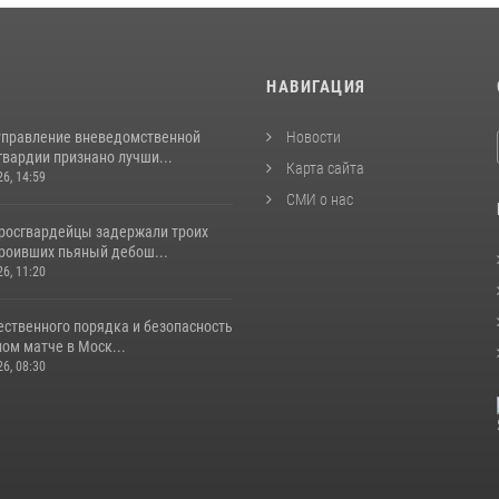
И
НАВИГАЦИЯ
управление вневедомственной
Новости
гвардии признано лучши...
Карта сайта
26, 14:59
СМИ о нас
росгвардейцы задержали троих
троивших пьяный дебош...
26, 11:20
ественного порядка и безопасность
ом матче в Моск...
26, 08:30