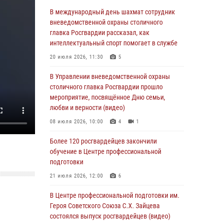
Делегация МВД Республики Беларусь
В международный день шахмат сотрудник
ознакомилась с передовыми методами
вневедомственной охраны столичного
работы Росгвардии в Москве (видео)
главка Росгвардии рассказал, как
интеллектуальный спорт помогает в службе
04 августа 2026, 18:16
5
1
20 июля 2026, 11:30
5
В столичном главке Росгвардии завершился
чемпионат по самбо и боевому самбо.
В Управлении вневедомственной охраны
(видео)
столичного главка Росгвардии прошло
мероприятие, посвящённое Дню семьи,
04 августа 2026, 14:00
7
1
любви и верности (видео)
Офицер Росгвардии стал гостем прямого
08 июля 2026, 10:00
4
1
эфира на «Радио Москвы» и рассказал о
работе дежурных частей
Более 120 росгвардейцев закончили
обучение в Центре профессиональной
04 августа 2026, 12:28
подготовки
В Москве росгвардейцы задержали
21 июля 2026, 12:00
6
подозреваемого в нападении на охранника
торгового центра (видео)
В Центре профессиональной подготовки им.
Героя Советского Союза С.Х. Зайцева
04 августа 2026, 08:26
1
состоялся выпуск росгвардейцев (видео)