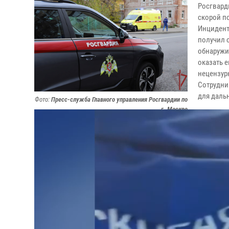
Росгвард
скорой п
Инцидент
получил с
обнаружи
оказать е
нецензур
Сотрудни
для даль
Фото:
Пресс-служба Главного управления Росгвардии по
г. Москве