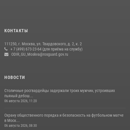
Росгвардия обеспечила безопасность массовых мероприятий в
Москве (видео)
27 июля 2026, 08:00
1
В спецподразделении столичного главка Росгвардии завершился
КОНТАКТЫ
чемпионат по самбо (виео)
15 июля 2026, 14:00
8
1
111250, г. Москва, ул. Твардовского, д. 2, к. 2
+ 7 (499) 673-23-64 (для приёма на службу)
Центр профессиональной подготовки сотрудников
ODIR_GU_Moskva@rosguard.gov.ru
вневедомственной охраны столичного главка Росгвардии отмечает
своё 32-летие (видео)
18 июля 2026, 08:00
8
1
НОВОСТИ
Столичные росгвардейцы задержали троих мужчин, устроивших
пьяный дебош...
06 августа 2026, 11:20
Охрану общественного порядка и безопасность на футбольном матче
в Моск...
06 августа 2026, 08:30