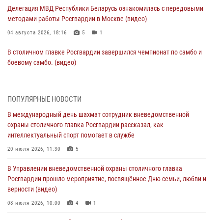
Делегация МВД Республики Беларусь ознакомилась с передовыми
методами работы Росгвардии в Москве (видео)
04 августа 2026, 18:16
5
1
В столичном главке Росгвардии завершился чемпионат по самбо и
боевому самбо. (видео)
04 августа 2026, 14:00
7
1
Офицер Росгвардии стал гостем прямого эфира на «Радио Москвы»
ПОПУЛЯРНЫЕ НОВОСТИ
и рассказал о работе дежурных частей
В международный день шахмат сотрудник вневедомственной
04 августа 2026, 12:28
охраны столичного главка Росгвардии рассказал, как
интеллектуальный спорт помогает в службе
В Москве росгвардейцы задержали подозреваемого в нападении
на охранника торгового центра (видео)
20 июля 2026, 11:30
5
04 августа 2026, 08:26
1
В Управлении вневедомственной охраны столичного главка
Росгвардии прошло мероприятие, посвящённое Дню семьи, любви и
В Главном управлении Росгвардии по городу Москве подвели итоги
верности (видео)
работы подразделений за прошедший месяц
08 июля 2026, 10:00
4
1
03 августа 2026, 13:00