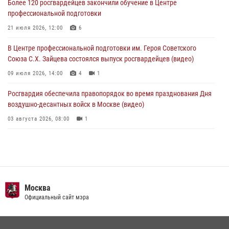
Более 120 росгвардейцев закончили обучение в Центре
На востоке Москвы сотрудники Росгвардии задержали мужчину,
профессиональной подготовки
находящегося в федеральном розыске (видео)
21 июля 2026, 12:00
6
03 августа 2026, 12:00
1
В Центре профессиональной подготовки им. Героя Советского
Союза С.Х. Зайцева состоялся выпуск росгвардейцев (видео)
09 июля 2026, 14:00
4
1
Росгвардия обеспечила правопорядок во время празднования Дня
воздушно-десантных войск в Москве (видео)
03 августа 2026, 08:00
1
Пазл счастливой жизни: история любви и службы сотрудников
вневедомственной охраны Росгвардии
08 июля 2026, 14:30
2
Безопасность футбольного матча в Москве обеспечена при
Москва
содействии Росгвардии (видео)
Официальный сайт мэра
15 июля 2026, 08:00
1