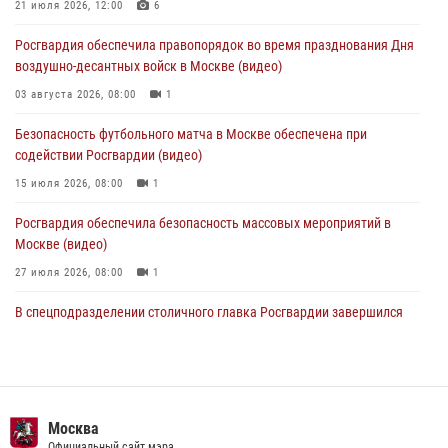
Столичные росгвардейцы задержали троих мужчин, устроивших
21 июля 2026, 12:00
6
пьяный дебош в баре (видео)
Росгвардия обеспечила правопорядок во время празднования Дня
06 августа 2026, 11:20
1
воздушно-десантных войск в Москве (видео)
Охрану общественного порядка и безопасность на футбольном
03 августа 2026, 08:00
1
матче в Москве обеспечила Росгвардия (видео)
Безопасность футбольного матча в Москве обеспечена при
06 августа 2026, 08:30
1
содействии Росгвардии (видео)
15 июля 2026, 08:00
1
Росгвардия обеспечила безопасность массовых мероприятий в
Москве (видео)
27 июля 2026, 08:00
1
В спецподразделении столичного главка Росгвардии завершился
чемпионат по самбо (виео)
15 июля 2026, 14:00
8
1
Росгвардецы проверили места массового пребывания молодежи в
районе Китай-города (видео)
Москва
Официальный сайт мэра