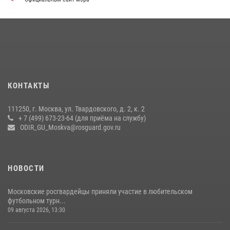
30 июля 2026, 14:00
1
Центр профессиональной подготовки сотрудников
вневедомственной охраны столичного главка Росгвардии отмечает
своё 32-летие (видео)
18 июля 2026, 08:00
8
1
Охрану общественного порядка и безопасность на футбольном
КОНТАКТЫ
матче в Москве обеспечила Росгвардия (видео)
06 августа 2026, 08:30
1
111250, г. Москва, ул. Твардовского, д. 2, к. 2
+ 7 (499) 673-23-64 (для приёма на службу)
Центральный округ Росгвардии отмечает 105-летие
ODIR_GU_Moskva@rosguard.gov.ru
15 июля 2026, 09:00
НОВОСТИ
Московские росгвардейцы приняли участие в любительском
футбольном турн...
09 августа 2026, 13:30