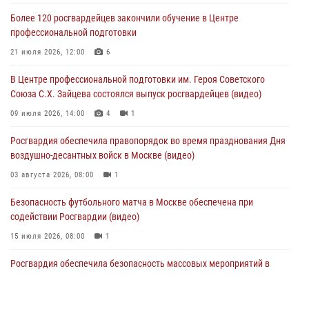
в букмекерской конторе (Видео)
Более 120 росгвардейцев закончили обучение в Центре
05 августа 2026, 12:39
1
профессиональной подготовки
Московские росгвардейцы обеспечили безопасность проведения
21 июля 2026, 12:00
6
футбольного матча Кубка России (Видео)
В Центре профессиональной подготовки им. Героя Советского
05 августа 2026, 12:35
1
Союза С.Х. Зайцева состоялся выпуск росгвардейцев (видео)
Делегация МВД Республики Беларусь ознакомилась с передовыми
09 июля 2026, 14:00
4
1
методами работы Росгвардии в Москве (видео)
Росгвардия обеспечила правопорядок во время празднования Дня
04 августа 2026, 18:16
5
1
воздушно-десантных войск в Москве (видео)
03 августа 2026, 08:00
1
Безопасность футбольного матча в Москве обеспечена при
содействии Росгвардии (видео)
15 июля 2026, 08:00
1
Росгвардия обеспечила безопасность массовых мероприятий в
Москве (видео)
27 июля 2026, 08:00
1