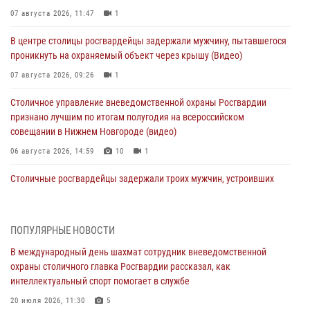
07 августа 2026, 11:47
1
В центре столицы росгвардейцы задержали мужчину, пытавшегося
проникнуть на охраняемый объект через крышу (Видео)
07 августа 2026, 09:26
1
Столичное управление вневедомственной охраны Росгвардии
признано лучшим по итогам полугодия на всероссийском
совещании в Нижнем Новгороде (видео)
06 августа 2026, 14:59
10
1
Столичные росгвардейцы задержали троих мужчин, устроивших
пьяный дебош в баре (видео)
06 августа 2026, 11:20
1
ПОПУЛЯРНЫЕ НОВОСТИ
Охрану общественного порядка и безопасность на футбольном
В международный день шахмат сотрудник вневедомственной
матче в Москве обеспечила Росгвардия (видео)
охраны столичного главка Росгвардии рассказал, как
06 августа 2026, 08:30
1
интеллектуальный спорт помогает в службе
Столичные росгвардейцы задержали мужчину, устроившего дебош
20 июля 2026, 11:30
5