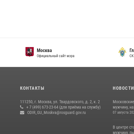
Москва
Главн
Официальный сайт мэра
СК Рос
КОНТАКТЫ
НОВОСТ
111250, г. Москва, ул. Твардовского, д. 2, к. 2
Московские
+ 7 (499) 673-23-64 (для приёма на службу)
мужчину, н
ODIR_GU_Moskva@rosguard.gov.ru
07 августа 20
В центре с
мужчину, пы