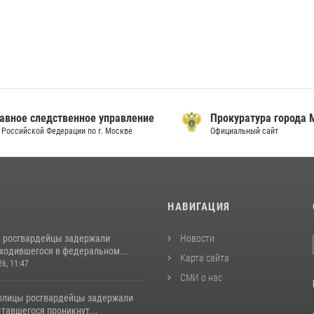
ое следственное управление
Прокуратура города Мо
сийской Федерации по г. Москве
Официальный сайт
И
НАВИГАЦИЯ
 росгвардейцы задержали
Новости
аходившегося в федеральном...
Карта сайта
26, 11:47
СМИ о нас
толицы росгвардейцы задержали
тавшегося проникнут...