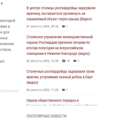
 в
В центре столицы росгвардейцы задержали
мужчину, пытавшегося проникнуть на
охраняемый объект через крышу (Видео)
к молодой
ьями и
07 августа 2026, 09:26
1
н для
Столичное управление вневедомственной
ённых
охраны Росгвардии признано лучшим по
ративная
итогам полугодия на всероссийском
еством.
совещании в Нижнем Новгороде (видео)
был
06 августа 2026, 14:59
10
1
Столичные росгвардейцы задержали троих
мужчин, устроивших пьяный дебош в баре
(видео)
06 августа 2026, 11:20
1
Охрану общественного порядка и
безопасность на футбольном матче в Москве
обеспечила Росгвардия (видео)
ПОПУЛЯРНЫЕ НОВОСТИ