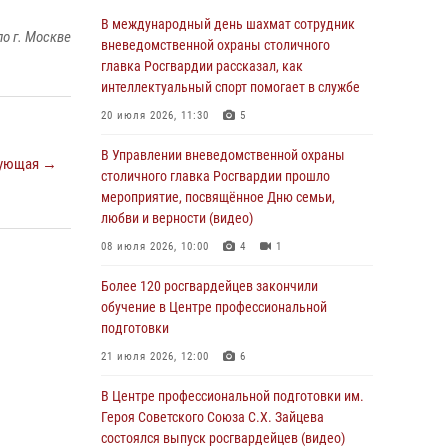
06 августа 2026, 08:30
1
В международный день шахмат сотрудник
о г. Москве
Столичные росгвардейцы задержали
вневедомственной охраны столичного
мужчину, устроившего дебош в букмекерской
главка Росгвардии рассказал, как
конторе (Видео)
интеллектуальный спорт помогает в службе
05 августа 2026, 12:39
1
20 июля 2026, 11:30
5
Московские росгвардейцы обеспечили
В Управлении вневедомственной охраны
ующая →
безопасность проведения футбольного матча
столичного главка Росгвардии прошло
Кубка России (Видео)
мероприятие, посвящённое Дню семьи,
любви и верности (видео)
05 августа 2026, 12:35
1
08 июля 2026, 10:00
4
1
Делегация МВД Республики Беларусь
ознакомилась с передовыми методами
Более 120 росгвардейцев закончили
работы Росгвардии в Москве (видео)
обучение в Центре профессиональной
подготовки
04 августа 2026, 18:16
5
1
21 июля 2026, 12:00
6
В столичном главке Росгвардии завершился
чемпионат по самбо и боевому самбо.
В Центре профессиональной подготовки им.
(видео)
Героя Советского Союза С.Х. Зайцева
состоялся выпуск росгвардейцев (видео)
04 августа 2026, 14:00
7
1