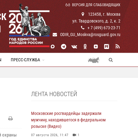
ВЕРСИЯ ДЛЯ СЛАБОВИДЯЩИХ
СК
123458, г. Москва
ул. Твардовского, д. 2, к. 2
И
+ 7 (499) 673-23-71
ODIR_GU_Moskva@rosguard.gov.ru
Ы
ПРЕСС-СЛУЖБА
ЛЕНТА НОВОСТЕЙ
Московские росгвардейцы задержали
мужчину, находившегося в федеральном
розыске (Видео)
й охраны
07 августа 2026, 11:47
1