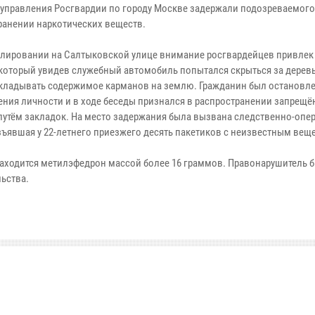
 управления Росгвардии по городу Москве задержали подозреваемого
ранении наркотических веществ.
улировании на Салтыковской улице внимание росгвардейцев привле
 который увидев служебный автомобиль попытался скрыться за дерев
кладывать содержимое карманов на землю. Гражданин был остановле
ения личности и в ходе беседы признался в распространении запрещ
путём закладок. На место задержания была вызвана следственно-опе
изъявшая у 22-летнего приезжего десять пакетиков с неизвестным вещ
х находится метилэфедрон массой более 16 граммов. Правонарушитель 
ьства.