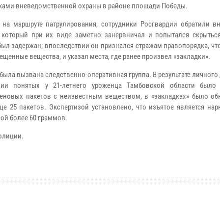
ками вневедомственной охраны в районе площади Победы.
 на маршруте патрулирования, сотрудники Росгвардии обратили в
 который при их виде заметно занервничал и попытался скрытьс
был задержан; впоследствии он признался стражам правопорядка, чт
ещенные вещества, и указал места, где ранее произвел «закладки».
 была вызвана следственно-оперативная группа. В результате личного
твии понятых у 21-летнего уроженца Тамбовской области было
еновых пакетов с неизвестным веществом, в «закладках» было об
ще 25 пакетов. Экспертизой установлено, что изъятое является на
ой более 60 граммов.
олиции.