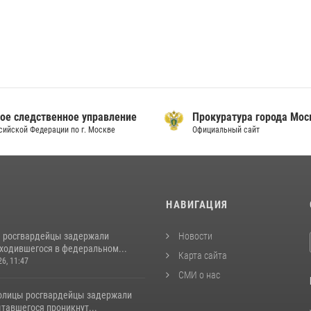
ое следственное управление
Прокуратура города Мо
сийской Федерации по г. Москве
Официальный сайт
И
НАВИГАЦИЯ
 росгвардейцы задержали
Новости
аходившегося в федеральном...
Карта сайта
26, 11:47
СМИ о нас
толицы росгвардейцы задержали
тавшегося проникнут...