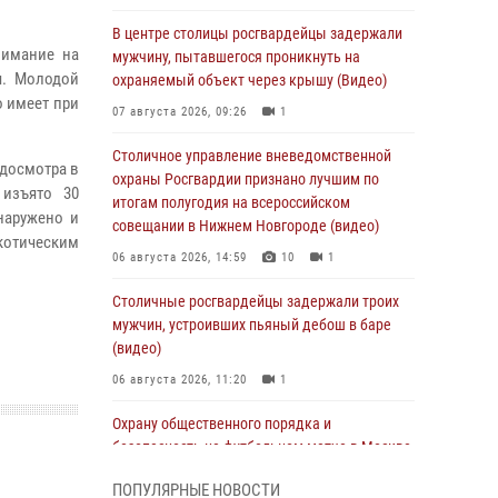
В центре столицы росгвардейцы задержали
нимание на
мужчину, пытавшегося проникнуть на
я. Молодой
охраняемый объект через крышу (Видео)
о имеет при
07 августа 2026, 09:26
1
Столичное управление вневедомственной
 досмотра в
охраны Росгвардии признано лучшим по
 изъято 30
итогам полугодия на всероссийском
наружено и
совещании в Нижнем Новгороде (видео)
ркотическим
06 августа 2026, 14:59
10
1
Столичные росгвардейцы задержали троих
мужчин, устроивших пьяный дебош в баре
(видео)
06 августа 2026, 11:20
1
Охрану общественного порядка и
безопасность на футбольном матче в Москве
обеспечила Росгвардия (видео)
ПОПУЛЯРНЫЕ НОВОСТИ