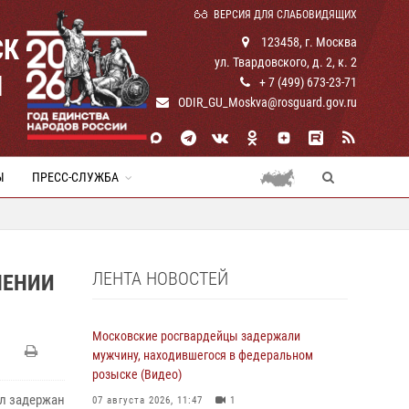
ВЕРСИЯ ДЛЯ СЛАБОВИДЯЩИХ
СК
123458, г. Москва
ул. Твардовского, д. 2, к. 2
И
+ 7 (499) 673-23-71
ODIR_GU_Moskva@rosguard.gov.ru
Ы
ПРЕСС-СЛУЖБА
ЛЕНТА НОВОСТЕЙ
НЕНИИ
Московские росгвардейцы задержали
мужчину, находившегося в федеральном
розыске (Видео)
ыл задержан
07 августа 2026, 11:47
1