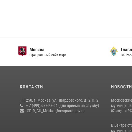
Москва
Главн
Официальный сайт мэра
СК Рос
КОНТАКТЫ
НОВОСТ
111250, г. Москва, ул. Твардовского, д. 2, к. 2
Московские
+ 7 (499) 673-23-64 (для приёма на службу)
мужчину, н
ODIR_GU_Moskva@rosguard.gov.ru
07 августа 20
В центре с
мужчину, пы