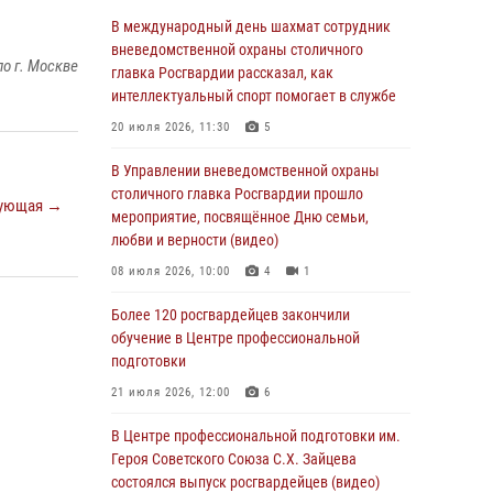
06 августа 2026, 08:30
1
В международный день шахмат сотрудник
Столичные росгвардейцы задержали
вневедомственной охраны столичного
о г. Москве
мужчину, устроившего дебош в букмекерской
главка Росгвардии рассказал, как
конторе (Видео)
интеллектуальный спорт помогает в службе
05 августа 2026, 12:39
1
20 июля 2026, 11:30
5
Московские росгвардейцы обеспечили
В Управлении вневедомственной охраны
безопасность проведения футбольного матча
столичного главка Росгвардии прошло
ующая →
Кубка России (Видео)
мероприятие, посвящённое Дню семьи,
любви и верности (видео)
05 августа 2026, 12:35
1
08 июля 2026, 10:00
4
1
Делегация МВД Республики Беларусь
ознакомилась с передовыми методами
Более 120 росгвардейцев закончили
работы Росгвардии в Москве (видео)
обучение в Центре профессиональной
подготовки
04 августа 2026, 18:16
5
1
21 июля 2026, 12:00
6
В столичном главке Росгвардии завершился
чемпионат по самбо и боевому самбо.
В Центре профессиональной подготовки им.
(видео)
Героя Советского Союза С.Х. Зайцева
состоялся выпуск росгвардейцев (видео)
04 августа 2026, 14:00
7
1