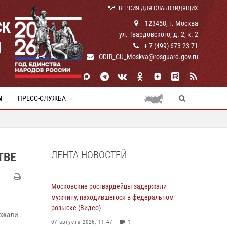
ВЕРСИЯ ДЛЯ СЛАБОВИДЯЩИХ
СК
123458, г. Москва
ул. Твардовского, д. 2, к. 2
И
+ 7 (499) 673-23-71
ODIR_GU_Moskva@rosguard.gov.ru
Ы
ПРЕСС-СЛУЖБА
ЛЕНТА НОВОСТЕЙ
ТВЕ
Московские росгвардейцы задержали
мужчину, находившегося в федеральном
розыске (Видео)
ержали
07 августа 2026, 11:47
1