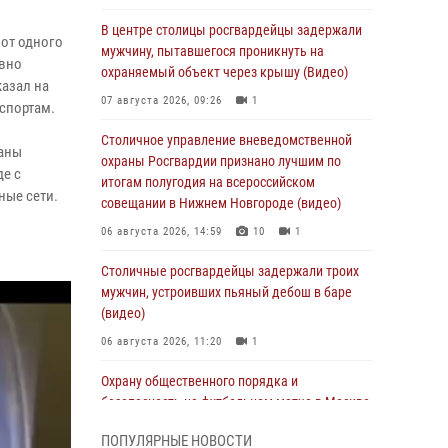
В центре столицы росгвардейцы задержали
 от одного
мужчину, пытавшегося проникнуть на
ивно
охраняемый объект через крышу (Видео)
казал на
07 августа 2026, 09:26
1
спортам.
Столичное управление вневедомственной
аны
охраны Росгвардии признано лучшим по
де с
итогам полугодия на всероссийском
ные сети.
совещании в Нижнем Новгороде (видео)
06 августа 2026, 14:59
10
1
Столичные росгвардейцы задержали троих
мужчин, устроивших пьяный дебош в баре
(видео)
06 августа 2026, 11:20
1
Охрану общественного порядка и
безопасность на футбольном матче в Москве
обеспечила Росгвардия (видео)
ПОПУЛЯРНЫЕ НОВОСТИ