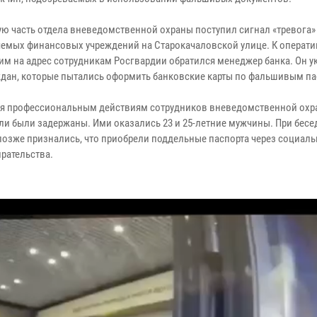
ую часть отдела вневедомственной охраны поступил сигнал «тревога»
яемых финансовых учреждений на Старокачаловской улице. К операт
м на адрес сотрудникам Росгвардии обратился менеджер банка. Он у
ждан, которые пытались оформить банковские карты по фальшивым па
я профессиональным действиям сотрудников вневедомственной охр
ли были задержаны. Ими оказались 23 и 25-летние мужчины. При бесе
зже признались, что приобрели поддельные паспорта через социаль
рательства.