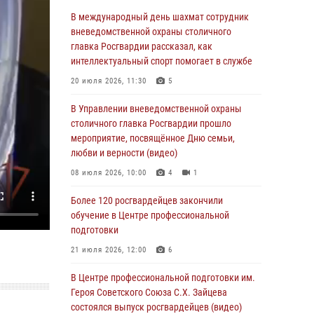
06 августа 2026, 08:30
1
В международный день шахмат сотрудник
Столичные росгвардейцы задержали
вневедомственной охраны столичного
мужчину, устроившего дебош в букмекерской
главка Росгвардии рассказал, как
конторе (Видео)
интеллектуальный спорт помогает в службе
05 августа 2026, 12:39
1
20 июля 2026, 11:30
5
Московские росгвардейцы обеспечили
В Управлении вневедомственной охраны
безопасность проведения футбольного матча
столичного главка Росгвардии прошло
Кубка России (Видео)
мероприятие, посвящённое Дню семьи,
любви и верности (видео)
05 августа 2026, 12:35
1
08 июля 2026, 10:00
4
1
Делегация МВД Республики Беларусь
ознакомилась с передовыми методами
Более 120 росгвардейцев закончили
работы Росгвардии в Москве (видео)
обучение в Центре профессиональной
подготовки
04 августа 2026, 18:16
5
1
21 июля 2026, 12:00
6
В столичном главке Росгвардии завершился
чемпионат по самбо и боевому самбо.
В Центре профессиональной подготовки им.
(видео)
Героя Советского Союза С.Х. Зайцева
состоялся выпуск росгвардейцев (видео)
04 августа 2026, 14:00
7
1