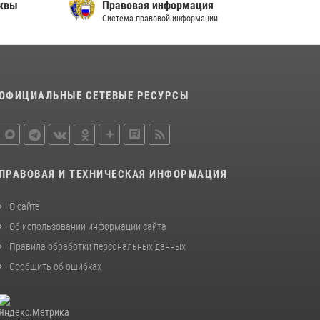
сквы
Правовая информация
Система правовой информации
В спецподразделении столичного главка
Росгвардии завершился чемпионат по самбо
(виео)
15 июля 2026, 14:00
8
1
ОФИЦИАЛЬНЫЕ СЕТЕВЫЕ РЕСУРСЫ
Центр профессиональной подготовки
сотрудников вневедомственной охраны
столичного главка Росгвардии отмечает своё
32-летие (видео)
18 июля 2026, 08:00
8
1
ПРАВОВАЯ И ТЕХНИЧЕСКАЯ ИНФОРМАЦИЯ
О сайте
Об использовании информации сайта
Правила обработки персональных данных
Сообщить об ошибках