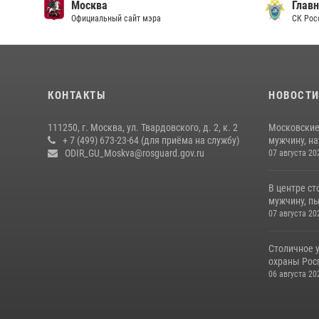
Москва
Главн
Официальный сайт мэра
СК Рос
КОНТАКТЫ
НОВОСТ
111250, г. Москва, ул. Твардовского, д. 2, к. 2
Московские
+ 7 (499) 673-23-64 (для приёма на службу)
мужчину, н
ODIR_GU_Moskva@rosguard.gov.ru
07 августа 20
В центре с
мужчину, пы
07 августа 20
Столичное 
охраны Рос
06 августа 20