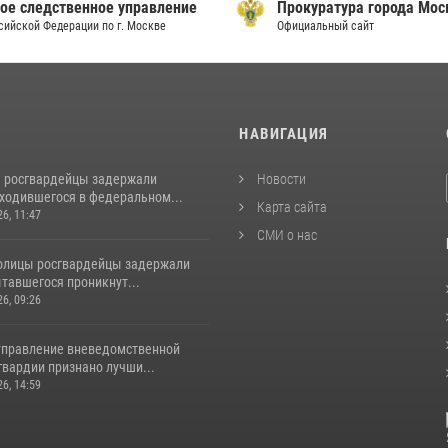
ое следственное управление
Прокуратура города Мо
сийской Федерации по г. Москве
Официальный сайт
И
НАВИГАЦИЯ
 росгвардейцы задержали
Новости
аходившегося в федеральном...
Карта сайта
26, 11:47
СМИ о нас
толицы росгвардейцы задержали
тавшегося проникнут...
26, 09:26
управление вневедомственной
гвардии признано лучши...
26, 14:59