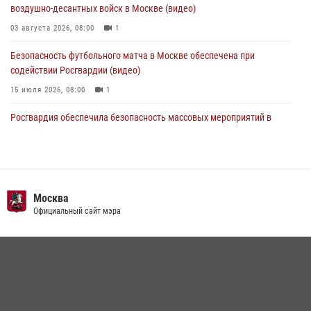
04 августа 2026, 18:16
5
1
воздушно-десантных войск в Москве (видео)
03 августа 2026, 08:00
1
Безопасность футбольного матча в Москве обеспечена при
содействии Росгвардии (видео)
15 июля 2026, 08:00
1
Росгвардия обеспечила безопасность массовых мероприятий в
Москве (видео)
27 июля 2026, 08:00
1
В спецподразделении столичного главка Росгвардии завершился
чемпионат по самбо (виео)
Москва
Официальный сайт мэра
15 июля 2026, 14:00
8
1
Центр профессиональной подготовки сотрудников
вневедомственной охраны столичного главка Росгвардии отмечает
своё 32-летие (видео)
18 июля 2026, 08:00
8
1