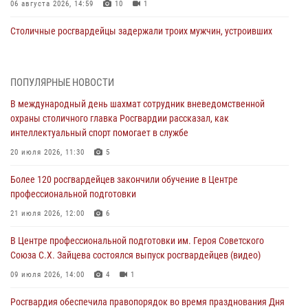
06 августа 2026, 14:59
10
1
Столичные росгвардейцы задержали троих мужчин, устроивших
пьяный дебош в баре (видео)
06 августа 2026, 11:20
1
ПОПУЛЯРНЫЕ НОВОСТИ
Охрану общественного порядка и безопасность на футбольном
В международный день шахмат сотрудник вневедомственной
матче в Москве обеспечила Росгвардия (видео)
охраны столичного главка Росгвардии рассказал, как
06 августа 2026, 08:30
1
интеллектуальный спорт помогает в службе
Столичные росгвардейцы задержали мужчину, устроившего дебош
20 июля 2026, 11:30
5
в букмекерской конторе (Видео)
Более 120 росгвардейцев закончили обучение в Центре
05 августа 2026, 12:39
1
профессиональной подготовки
Московские росгвардейцы обеспечили безопасность проведения
21 июля 2026, 12:00
6
футбольного матча Кубка России (Видео)
В Центре профессиональной подготовки им. Героя Советского
05 августа 2026, 12:35
1
Союза С.Х. Зайцева состоялся выпуск росгвардейцев (видео)
Делегация МВД Республики Беларусь ознакомилась с передовыми
09 июля 2026, 14:00
4
1
методами работы Росгвардии в Москве (видео)
Росгвардия обеспечила правопорядок во время празднования Дня