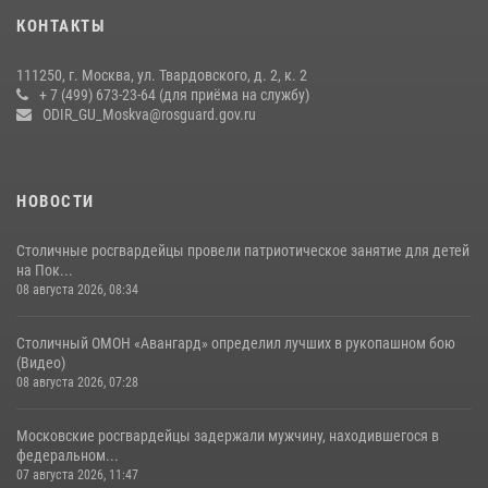
Охрану общественного порядка и безопасность на футбольном
КОНТАКТЫ
матче в Москве обеспечила Росгвардия (видео)
06 августа 2026, 08:30
1
111250, г. Москва, ул. Твардовского, д. 2, к. 2
+ 7 (499) 673-23-64 (для приёма на службу)
Росгвардецы проверили места массового пребывания молодежи в
ODIR_GU_Moskva@rosguard.gov.ru
районе Китай-города (видео)
30 июля 2026, 14:00
1
НОВОСТИ
Столичные росгвардейцы провели патриотическое занятие для детей
на Пок...
08 августа 2026, 08:34
Столичный ОМОН «Авангард» определил лучших в рукопашном бою
(Видео)
08 августа 2026, 07:28
Московские росгвардейцы задержали мужчину, находившегося в
федеральном...
07 августа 2026, 11:47