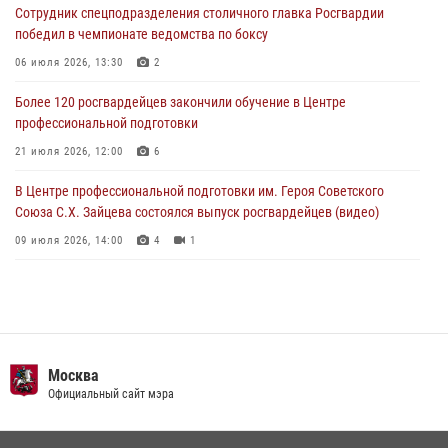
Сотрудник спецподразделения столичного главка Росгвардии
Московские росгвардейцы пришли на помощь семье, у которой
победил в чемпионате ведомства по боксу
сломался автомобиль на проезжей части (Видео)
06 июля 2026, 13:30
2
02 августа 2026, 11:54
1
Более 120 росгвардейцев закончили обучение в Центре
профессиональной подготовки
21 июля 2026, 12:00
6
В Центре профессиональной подготовки им. Героя Советского
Союза С.Х. Зайцева состоялся выпуск росгвардейцев (видео)
09 июля 2026, 14:00
4
1
Росгвардия обеспечила правопорядок во время празднования Дня
воздушно-десантных войск в Москве (видео)
03 августа 2026, 08:00
1
Пазл счастливой жизни: история любви и службы сотрудников
Москва
вневедомственной охраны Росгвардии
Официальный сайт мэра
08 июля 2026, 14:30
2