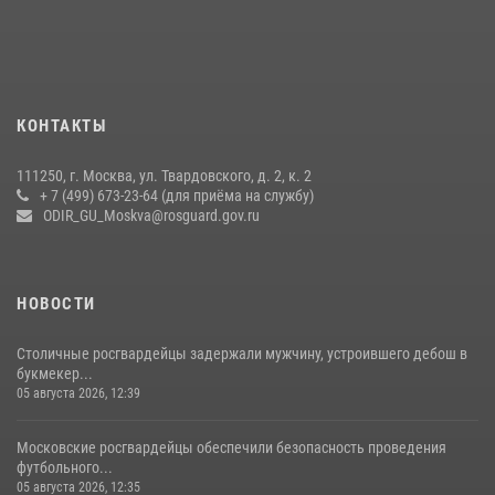
Безопасность футбольного матча в Москве обеспечена при
содействии Росгвардии (видео)
15 июля 2026, 08:00
1
Росгвардия обеспечила безопасность массовых мероприятий в
КОНТАКТЫ
Москве (видео)
27 июля 2026, 08:00
1
111250, г. Москва, ул. Твардовского, д. 2, к. 2
+ 7 (499) 673-23-64 (для приёма на службу)
В спецподразделении столичного главка Росгвардии завершился
ODIR_GU_Moskva@rosguard.gov.ru
чемпионат по самбо (виео)
15 июля 2026, 14:00
8
1
НОВОСТИ
Столичные росгвардейцы задержали мужчину, устроившего дебош в
букмекер...
05 августа 2026, 12:39
Московские росгвардейцы обеспечили безопасность проведения
футбольного...
05 августа 2026, 12:35