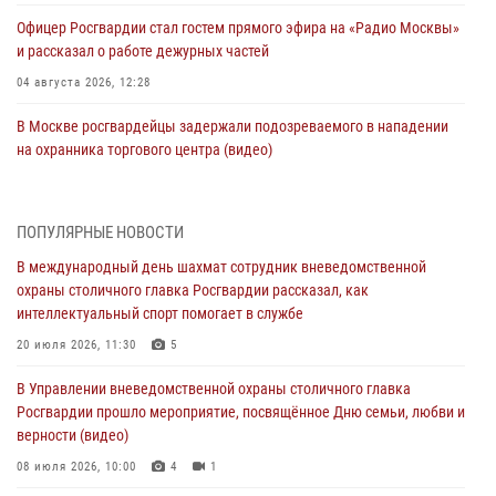
Офицер Росгвардии стал гостем прямого эфира на «Радио Москвы»
и рассказал о работе дежурных частей
04 августа 2026, 12:28
В Москве росгвардейцы задержали подозреваемого в нападении
на охранника торгового центра (видео)
04 августа 2026, 08:26
1
В Главном управлении Росгвардии по городу Москве подвели итоги
ПОПУЛЯРНЫЕ НОВОСТИ
работы подразделений за прошедший месяц
В международный день шахмат сотрудник вневедомственной
03 августа 2026, 13:00
охраны столичного главка Росгвардии рассказал, как
интеллектуальный спорт помогает в службе
На востоке Москвы сотрудники Росгвардии задержали мужчину,
находящегося в федеральном розыске (видео)
20 июля 2026, 11:30
5
03 августа 2026, 12:00
1
В Управлении вневедомственной охраны столичного главка
Росгвардии прошло мероприятие, посвящённое Дню семьи, любви и
Росгвардия обеспечила правопорядок во время празднования Дня
верности (видео)
воздушно-десантных войск в Москве (видео)
08 июля 2026, 10:00
4
1
03 августа 2026, 08:00
1