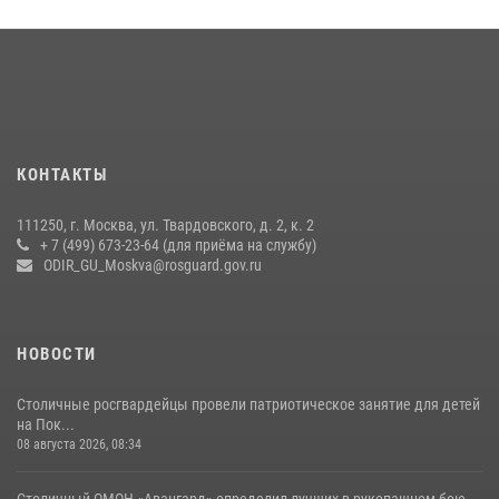
В спецподразделении столичного главка Росгвардии завершился
чемпионат по самбо (виео)
15 июля 2026, 14:00
8
1
Центр профессиональной подготовки сотрудников
вневедомственной охраны столичного главка Росгвардии отмечает
КОНТАКТЫ
своё 32-летие (видео)
18 июля 2026, 08:00
8
1
111250, г. Москва, ул. Твардовского, д. 2, к. 2
+ 7 (499) 673-23-64 (для приёма на службу)
Охрану общественного порядка и безопасность на футбольном
ODIR_GU_Moskva@rosguard.gov.ru
матче в Москве обеспечила Росгвардия (видео)
06 августа 2026, 08:30
1
НОВОСТИ
Столичные росгвардейцы провели патриотическое занятие для детей
на Пок...
08 августа 2026, 08:34
Столичный ОМОН «Авангард» определил лучших в рукопашном бою