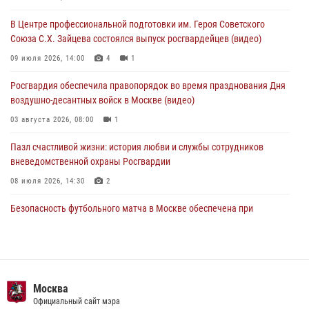
футбольного матча Кубка России (Видео)
В Центре профессиональной подготовки им. Героя Советского
05 августа 2026, 12:35
1
Союза С.Х. Зайцева состоялся выпуск росгвардейцев (видео)
Делегация МВД Республики Беларусь ознакомилась с передовыми
09 июля 2026, 14:00
4
1
методами работы Росгвардии в Москве (видео)
Росгвардия обеспечила правопорядок во время празднования Дня
04 августа 2026, 18:16
5
1
воздушно-десантных войск в Москве (видео)
03 августа 2026, 08:00
1
Пазл счастливой жизни: история любви и службы сотрудников
вневедомственной охраны Росгвардии
08 июля 2026, 14:30
2
Безопасность футбольного матча в Москве обеспечена при
содействии Росгвардии (видео)
15 июля 2026, 08:00
1
Росгвардия обеспечила безопасность массовых мероприятий в
Москве (видео)
Москва
Официальный сайт мэра
27 июля 2026, 08:00
1