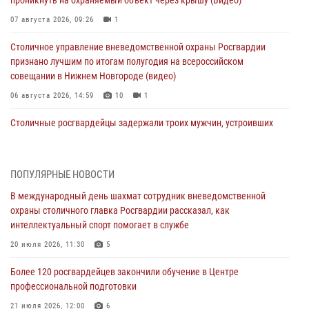
07 августа 2026, 09:26
1
Столичное управление вневедомственной охраны Росгвардии
признано лучшим по итогам полугодия на всероссийском
совещании в Нижнем Новгороде (видео)
06 августа 2026, 14:59
10
1
Столичные росгвардейцы задержали троих мужчин, устроивших
пьяный дебош в баре (видео)
06 августа 2026, 11:20
1
ПОПУЛЯРНЫЕ НОВОСТИ
Охрану общественного порядка и безопасность на футбольном
В международный день шахмат сотрудник вневедомственной
матче в Москве обеспечила Росгвардия (видео)
охраны столичного главка Росгвардии рассказал, как
06 августа 2026, 08:30
1
интеллектуальный спорт помогает в службе
Столичные росгвардейцы задержали мужчину, устроившего дебош
20 июля 2026, 11:30
5
в букмекерской конторе (Видео)
Более 120 росгвардейцев закончили обучение в Центре
05 августа 2026, 12:39
1
профессиональной подготовки
Московские росгвардейцы обеспечили безопасность проведения
21 июля 2026, 12:00
6