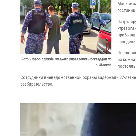
Москве з
гостиниц
Патрулир
«тревога
прибывши
заведени
По слова
Фото:
Пресс-служба Главного управления Росгвардии по
из комна
г. Москве
постояль
Сотрудники вневедомственной охраны задержали 27-летнег
разбирательства.