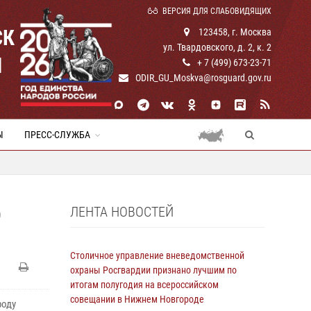
ВЕРСИЯ ДЛЯ СЛАБОВИДЯЩИХ
СК
123458, г. Москва
ул. Твардовского, д. 2, к. 2
И
+ 7 (499) 673-23-71
ODIR_GU_Moskva@rosguard.gov.ru
Ы
ПРЕСС-СЛУЖБА
ЛЕНТА НОВОСТЕЙ
О
Столичное управление вневедомственной
охраны Росгвардии признано лучшим по
итогам полугодия на всероссийском
совещании в Нижнем Новгороде
роду