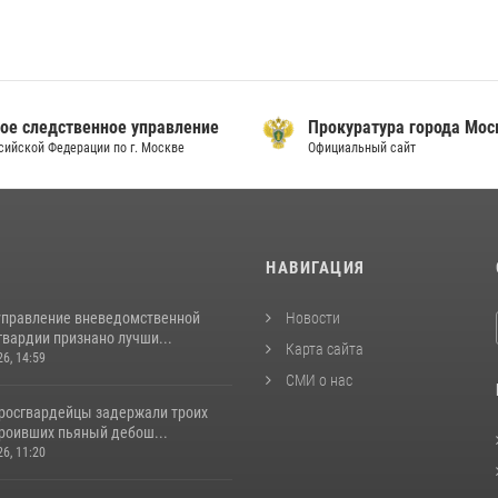
ое следственное управление
Прокуратура города Мо
сийской Федерации по г. Москве
Официальный сайт
И
НАВИГАЦИЯ
управление вневедомственной
Новости
гвардии признано лучши...
Карта сайта
26, 14:59
СМИ о нас
росгвардейцы задержали троих
троивших пьяный дебош...
26, 11:20