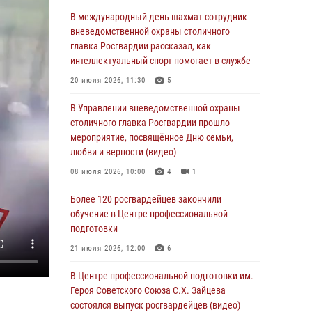
Делегация МВД Республики Беларусь
В международный день шахмат сотрудник
ознакомилась с передовыми методами
вневедомственной охраны столичного
работы Росгвардии в Москве (видео)
главка Росгвардии рассказал, как
интеллектуальный спорт помогает в службе
04 августа 2026, 18:16
5
1
20 июля 2026, 11:30
5
В столичном главке Росгвардии завершился
чемпионат по самбо и боевому самбо.
В Управлении вневедомственной охраны
(видео)
столичного главка Росгвардии прошло
мероприятие, посвящённое Дню семьи,
04 августа 2026, 14:00
7
1
любви и верности (видео)
Офицер Росгвардии стал гостем прямого
08 июля 2026, 10:00
4
1
эфира на «Радио Москвы» и рассказал о
работе дежурных частей
Более 120 росгвардейцев закончили
обучение в Центре профессиональной
04 августа 2026, 12:28
подготовки
В Москве росгвардейцы задержали
21 июля 2026, 12:00
6
подозреваемого в нападении на охранника
торгового центра (видео)
В Центре профессиональной подготовки им.
Героя Советского Союза С.Х. Зайцева
04 августа 2026, 08:26
1
состоялся выпуск росгвардейцев (видео)