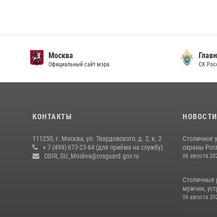
Москва
Главн
Официальный сайт мэра
СК Рос
КОНТАКТЫ
НОВОСТ
111250, г. Москва, ул. Твардовского, д. 2, к. 2
Столичное 
+ 7 (499) 673-23-64 (для приёма на службу)
охраны Рос
ODIR_GU_Moskva@rosguard.gov.ru
06 августа 20
Столичные 
мужчин, ус
06 августа 20