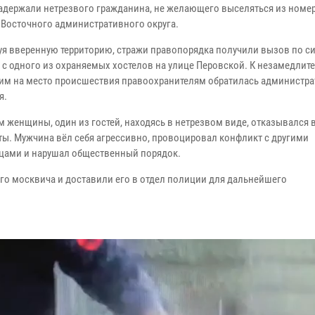
адержали нетрезвого гражданина, не желающего выселяться из номер
 Восточного административного округа.
уя вверенную территорию, стражи правопорядка получили вызов по с
» с одного из охраняемых хостелов на улице Перовской. К незамедлит
м на место происшествия правоохранителям обратилась администра
я.
м женщины, один из гостей, находясь в нетрезвом виде, отказывался
ты. Мужчина вёл себя агрессивно, провоцировал конфликт с другими
цами и нарушал общественный порядок.
о москвича и доставили его в отдел полиции для дальнейшего