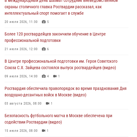
В международный день шахмат сотрудник вневедомственной
матче в Москве обеспечила Росгвардия (видео)
охраны столичного главка Росгвардии рассказал, как
06 августа 2026, 08:30
1
интеллектуальный спорт помогает в службе
Столичные росгвардейцы задержали мужчину, устроившего дебош
20 июля 2026, 11:30
5
в букмекерской конторе (Видео)
Более 120 росгвардейцев закончили обучение в Центре
05 августа 2026, 12:39
1
профессиональной подготовки
Московские росгвардейцы обеспечили безопасность проведения
21 июля 2026, 12:00
6
футбольного матча Кубка России (Видео)
В Центре профессиональной подготовки им. Героя Советского
05 августа 2026, 12:35
1
Союза С.Х. Зайцева состоялся выпуск росгвардейцев (видео)
Делегация МВД Республики Беларусь ознакомилась с передовыми
09 июля 2026, 14:00
4
1
методами работы Росгвардии в Москве (видео)
Росгвардия обеспечила правопорядок во время празднования Дня
04 августа 2026, 18:16
5
1
воздушно-десантных войск в Москве (видео)
03 августа 2026, 08:00
1
Безопасность футбольного матча в Москве обеспечена при
содействии Росгвардии (видео)
15 июля 2026, 08:00
1