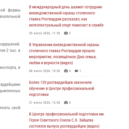
05 августа 2026, 12:35
1
В международный день шахмат сотрудник
чной формы
Делегация МВД Республики Беларусь
вневедомственной охраны столичного
бязательной
ознакомилась с передовыми методами
главка Росгвардии рассказал, как
работы Росгвардии в Москве (видео)
интеллектуальный спорт помогает в службе
04 августа 2026, 18:16
5
1
20 июля 2026, 11:30
5
онарушений.
В столичном главке Росгвардии завершился
В Управлении вневедомственной охраны
ее 2 тыс. в
чемпионат по самбо и боевому самбо.
столичного главка Росгвардии прошло
(видео)
мероприятие, посвящённое Дню семьи,
любви и верности (видео)
04 августа 2026, 14:00
7
1
нспорта, в
08 июля 2026, 10:00
4
1
Офицер Росгвардии стал гостем прямого
эфира на «Радио Москвы» и рассказал о
Более 120 росгвардейцев закончили
гвардейцами
работе дежурных частей
обучение в Центре профессиональной
адымленных
подготовки
04 августа 2026, 12:28
21 июля 2026, 12:00
6
лнять свой
В Москве росгвардейцы задержали
подозреваемого в нападении на охранника
В Центре профессиональной подготовки им.
торгового центра (видео)
Героя Советского Союза С.Х. Зайцева
состоялся выпуск росгвардейцев (видео)
04 августа 2026, 08:26
1