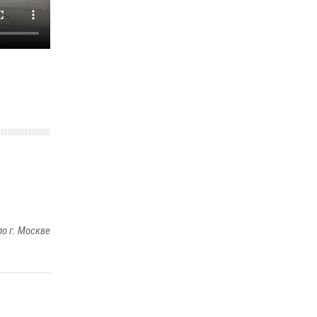
В спецподразделении столичного главка
Росгвардии завершился чемпионат по самбо
(виео)
15 июля 2026, 14:00
8
1
Центр профессиональной подготовки
сотрудников вневедомственной охраны
столичного главка Росгвардии отмечает своё
32-летие (видео)
18 июля 2026, 08:00
8
1
о г. Москве