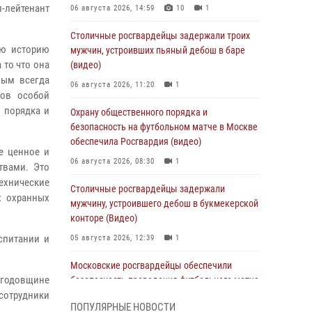
-лейтенант
06 августа 2026, 14:59
10
1
Столичные росгвардейцы задержали троих
юю историю
мужчин, устроивших пьяный дебош в баре
 то что она
(видео)
ным всегда
06 августа 2026, 11:20
1
тов особой
 порядка и
Охрану общественного порядка и
безопасность на футбольном матче в Москве
обеспечила Росгвардия (видео)
е ценное и
06 августа 2026, 08:30
1
твами. Это
ехнические
Столичные росгвардейцы задержали
х охранных
мужчину, устроившего дебош в букмекерской
конторе (Видео)
спитании и
05 августа 2026, 12:39
1
Московские росгвардейцы обеспечили
-годовщине
безопасность проведения футбольного матча
отрудники
Кубка России (Видео)
ПОПУЛЯРНЫЕ НОВОСТИ