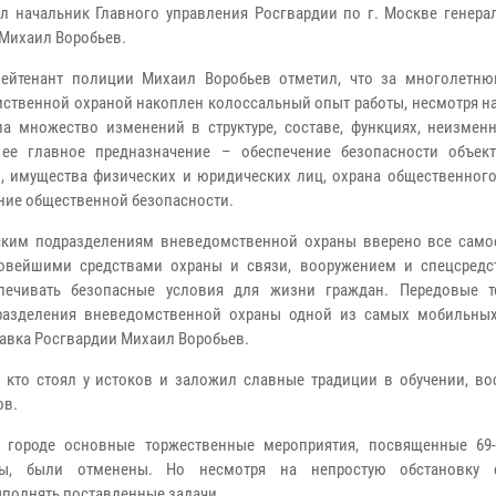
л начальник Главного управления Росгвардии по г. Москве генерал
Михаил Воробьев.
лейтенант полиции Михаил Воробьев отметил, что за многолетн
ственной охраной накоплен колоссальный опыт работы, несмотря на
ла множество изменений в структуре, составе, функциях, неизмен
 ее главное предназначение – обеспечение безопасности объек
, имущества физических и юридических лиц, охрана общественного
ние общественной безопасности.
ким подразделениям вневедомственной охраны вверено все само
овейшими средствами охраны и связи, вооружением и спецсредс
спечивать безопасные условия для жизни граждан. Передовые т
дразделения вневедомственной охраны одной из самых мобильны
главка Росгвардии Михаил Воробьев.
, кто стоял у истоков и заложил славные традиции в обучении, во
ов.
 городе основные торжественные мероприятия, посвященные 69
ны, были отменены. Но несмотря на непростую обстановку с
полнять поставленные задачи.