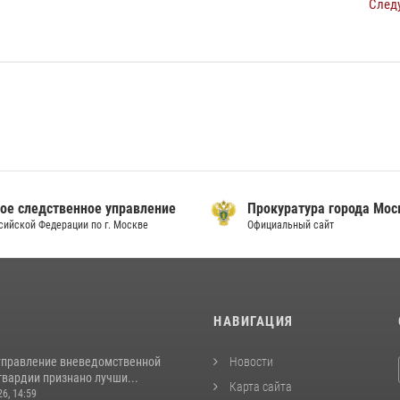
След
ое следственное управление
Прокуратура города Мо
сийской Федерации по г. Москве
Официальный сайт
И
НАВИГАЦИЯ
управление вневедомственной
Новости
гвардии признано лучши...
Карта сайта
26, 14:59