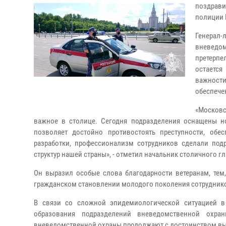
поздрави
полиции 
Генерал-
вневедом
претерпе
остается
важности
обеспече
«Московс
важное в столице. Сегодня подразделения оснащены н
позволяет достойно противостоять преступности, обе
разработки, профессионализм сотрудников сделали по
структур нашей страны», - отметил начальник столичного 
Он выразил особые слова благодарности ветеранам, тем
гражданском становлении молодого поколения сотрудник
В связи со сложной эпидемиологической ситуацией в
образования подразделений вневедомственной охра
вневедомственной охраны продолжают с достоинством вы