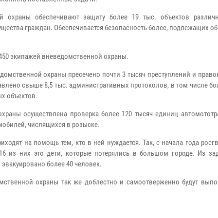
й охраны обеспечивают защиту более 19 тыс. объектов разли
мущества граждан. Обеспечивается безопасность более, подлежащих о
 450 экипажей вневедомственной охраны.
едомственной охраны пресечено почти 3 тысяч преступлений и прав
лено свыше 8,5 тыс. административных протоколов, в том числе бол
х объектов.
раны осуществлена проверка более 120 тысяч единиц автомототра
мобилей, числящихся в розыске.
одят на помощь тем, кто в ней нуждается. Так, с начала года рос
16 из них это дети, которые потерялись в большом городе. Из з
 эвакуировано более 40 человек.
мственной охраны так же доблестно и самоотверженно будут выпо