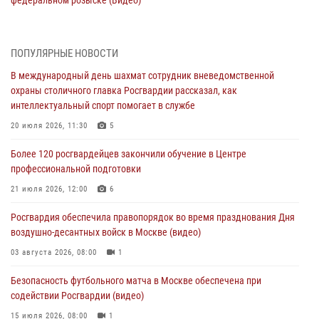
07 августа 2026, 11:47
1
В центре столицы росгвардейцы задержали мужчину, пытавшегося
ПОПУЛЯРНЫЕ НОВОСТИ
проникнуть на охраняемый объект через крышу (Видео)
В международный день шахмат сотрудник вневедомственной
07 августа 2026, 09:26
1
охраны столичного главка Росгвардии рассказал, как
интеллектуальный спорт помогает в службе
Столичное управление вневедомственной охраны Росгвардии
признано лучшим по итогам полугодия на всероссийском
20 июля 2026, 11:30
5
совещании в Нижнем Новгороде (видео)
Более 120 росгвардейцев закончили обучение в Центре
06 августа 2026, 14:59
10
1
профессиональной подготовки
Столичные росгвардейцы задержали троих мужчин, устроивших
21 июля 2026, 12:00
6
пьяный дебош в баре (видео)
Росгвардия обеспечила правопорядок во время празднования Дня
06 августа 2026, 11:20
1
воздушно-десантных войск в Москве (видео)
Охрану общественного порядка и безопасность на футбольном
03 августа 2026, 08:00
1
матче в Москве обеспечила Росгвардия (видео)
Безопасность футбольного матча в Москве обеспечена при
06 августа 2026, 08:30
1
содействии Росгвардии (видео)
15 июля 2026, 08:00
1