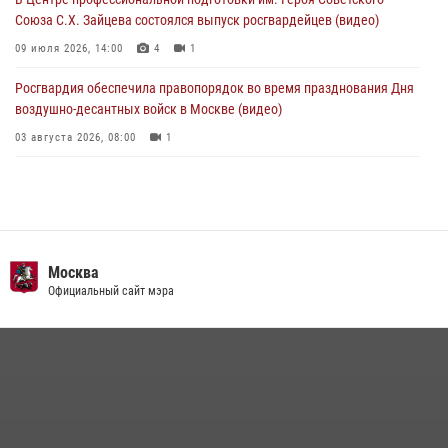
Союза С.Х. Зайцева состоялся выпуск росгвардейцев (видео)
09 июля 2026, 14:00
4
1
Росгвардия обеспечила правопорядок во время празднования Дня
воздушно-десантных войск в Москве (видео)
03 августа 2026, 08:00
1
Пазл счастливой жизни: история любви и службы сотрудников
вневедомственной охраны Росгвардии
08 июля 2026, 14:30
2
Безопасность футбольного матча в Москве обеспечена при
Москва
содействии Росгвардии (видео)
Официальный сайт мэра
15 июля 2026, 08:00
1
Росгвардия обеспечила безопасность массовых мероприятий в
Москве (видео)
27 июля 2026, 08:00
1
В спецподразделении столичного главка Росгвардии завершился