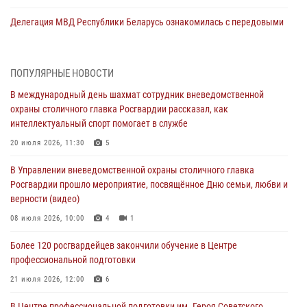
Делегация МВД Республики Беларусь ознакомилась с передовыми
методами работы Росгвардии в Москве (видео)
04 августа 2026, 18:16
5
1
ПОПУЛЯРНЫЕ НОВОСТИ
В столичном главке Росгвардии завершился чемпионат по самбо и
В международный день шахмат сотрудник вневедомственной
боевому самбо. (видео)
охраны столичного главка Росгвардии рассказал, как
04 августа 2026, 14:00
7
1
интеллектуальный спорт помогает в службе
Офицер Росгвардии стал гостем прямого эфира на «Радио Москвы»
20 июля 2026, 11:30
5
и рассказал о работе дежурных частей
В Управлении вневедомственной охраны столичного главка
04 августа 2026, 12:28
Росгвардии прошло мероприятие, посвящённое Дню семьи, любви и
верности (видео)
В Москве росгвардейцы задержали подозреваемого в нападении
на охранника торгового центра (видео)
08 июля 2026, 10:00
4
1
04 августа 2026, 08:26
1
Более 120 росгвардейцев закончили обучение в Центре
профессиональной подготовки
В Главном управлении Росгвардии по городу Москве подвели итоги
работы подразделений за прошедший месяц
21 июля 2026, 12:00
6
03 августа 2026, 13:00
В Центре профессиональной подготовки им. Героя Советского