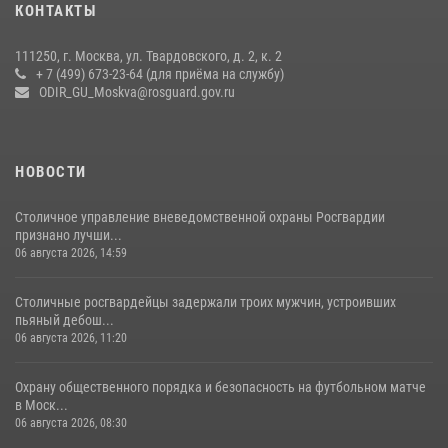
КОНТАКТЫ
чемпионат по самбо (виео)
15 июля 2026, 14:00
8
1
111250, г. Москва, ул. Твардовского, д. 2, к. 2
+ 7 (499) 673-23-64 (для приёма на службу)
Центр профессиональной подготовки сотрудников
ODIR_GU_Moskva@rosguard.gov.ru
вневедомственной охраны столичного главка Росгвардии отмечает
своё 32-летие (видео)
18 июля 2026, 08:00
8
1
НОВОСТИ
Столичное управление вневедомственной охраны Росгвардии
признано лучши...
06 августа 2026, 14:59
Столичные росгвардейцы задержали троих мужчин, устроивших
пьяный дебош...
06 августа 2026, 11:20
Охрану общественного порядка и безопасность на футбольном матче
в Моск...
06 августа 2026, 08:30