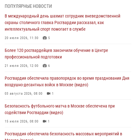
В центре столицы росгвардейцы задержали мужчину, пытавшегося
ПОПУЛЯРНЫЕ НОВОСТИ
проникнуть на охраняемый объект через крышу (Видео)
В международный день шахмат сотрудник вневедомственной
07 августа 2026, 09:26
1
охраны столичного главка Росгвардии рассказал, как
интеллектуальный спорт помогает в службе
Столичное управление вневедомственной охраны Росгвардии
признано лучшим по итогам полугодия на всероссийском
20 июля 2026, 11:30
5
совещании в Нижнем Новгороде (видео)
Более 120 росгвардейцев закончили обучение в Центре
06 августа 2026, 14:59
10
1
профессиональной подготовки
Столичные росгвардейцы задержали троих мужчин, устроивших
21 июля 2026, 12:00
6
пьяный дебош в баре (видео)
Росгвардия обеспечила правопорядок во время празднования Дня
06 августа 2026, 11:20
1
воздушно-десантных войск в Москве (видео)
Охрану общественного порядка и безопасность на футбольном
03 августа 2026, 08:00
1
матче в Москве обеспечила Росгвардия (видео)
Безопасность футбольного матча в Москве обеспечена при
06 августа 2026, 08:30
1
содействии Росгвардии (видео)
15 июля 2026, 08:00
1
Росгвардия обеспечила безопасность массовых мероприятий в